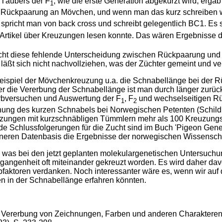
Täubers der F
, wie die erste Generation abgekürzt wird, erga
1
en Rückpaarung an Mövchen, und wenn man das kurz schreiben w
pricht man von back cross und schreibt gelegentlich BC1. Es s
Artikel über Kreuzungen lesen konnte. Das wären Ergebnisse 
t diese fehlende Unterscheidung zwischen Rückpaarung und Auf
s läßt sich nicht nachvollziehen, was der Züchter gemeint und v
Beispiel der Mövchenkreuzung u.a. die Schnabellänge bei der 
 die Vererbung der Schnabellänge ist man durch länger zurück
Erbversuchen und Auswertung der F
, F
und wechselseitigen Rü
1
2
uchung des kurzen Schnabels bei Norwegischen Petenten (Sch
euzungen mit kurzschnäbligen Tümmlern mehr als 100 Kreuzung
e Schlussfolgerungen für die Zucht sind im Buch 'Pigeon Gene
eineren Datenbasis die Ergebnisse der norwegischen Wissenscha
n, was bei den jetzt geplanten molekulargenetischen Untersuc
rgangenheit oft miteinander gekreuzt worden. Es wird daher 
faktoren verdanken. Noch interessanter wäre es, wenn wir auf
n in der Schnabellänge erfahren könnten.
e Vererbung von Zeichnungen, Farben und anderen Charakteren 