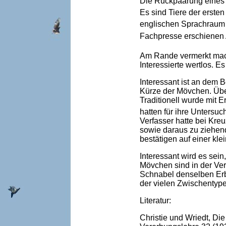
Die Rückpaarung eines 
Es sind Tiere der erst
englischen Sprachraum s
Fachpresse erschienen 
Am Rande vermerkt mach
Interessierte wertlos. E
Interessant ist an dem 
Kürze der Mövchen. Über
Traditionell wurde mit 
hatten für ihre Unters
Verfasser hatte bei Kr
sowie daraus zu ziehend
bestätigen auf einer kl
Interessant wird es sei
Mövchen sind in der Ve
Schnabel denselben Erb
der vielen Zwischentype
Literatur:
Christie und Wriedt, Di