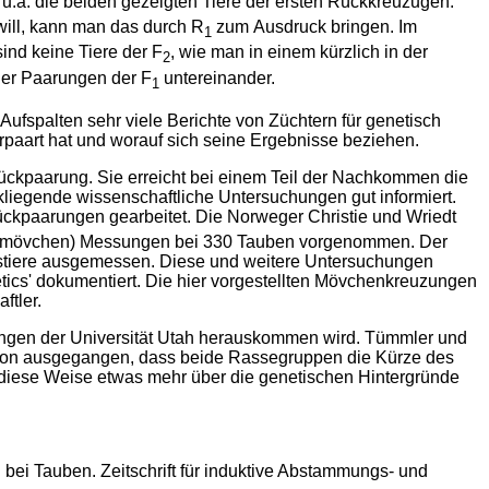
b u.a. die beiden gezeigten Tiere der ersten Rückkreuzugen.
ill, kann man das durch R
zum
Ausdruck bringen. Im
1
ind keine Tiere der F
, wie man in einem kürzlich in der
2
der Paarungen der F
untereinander.
1
spalten sehr viele Berichte von Züchtern für genetisch
erpaart hat und worauf sich seine Ergebnisse beziehen.
Rückpaarung. Sie erreicht bei einem Teil der Nachkommen die
liegende wissenschaftliche Untersuchungen gut informiert.
ckpaarungen gearbeitet. Die Norweger Christie und Wriedt
ildmövchen) Messungen bei 330 Tauben vorgenommen. Der
stiere ausgemessen. Diese und weitere Untersuchungen
tics' dokumentiert. Die hier vorgestellten Mövchenkreuzungen
ftler.
hungen der Universität Utah herauskommen wird. Tümmler und
davon ausgegangen, dass beide Rassegruppen die Kürze des
 diese Weise etwas mehr über die genetischen Hintergründe
bei Tauben. Zeitschrift für induktive Abstammungs- und