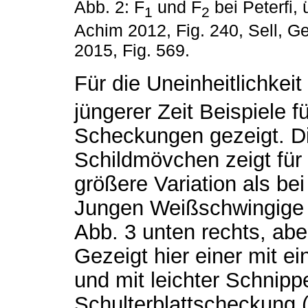
Abb. 2: F
und F
bei Peterfi,
1
2
Achim 2012, Fig. 240, Sell, G
2015, Fig. 569.
Für die Uneinheitlichkeit
jüngerer Zeit Beispiele f
Scheckungen gezeigt. Di
Schildmövchen zeigt für 
größere Variation als bei
Jungen Weißschwingige w
Abb. 3 unten rechts, ab
Gezeigt hier einer mit e
und mit leichter Schnippe
Schulterblattscheckung 