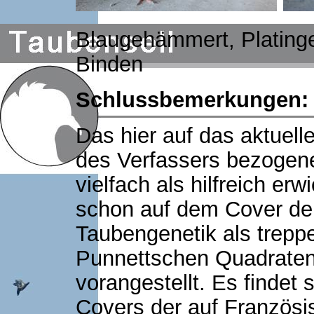
Blaugehämmert, Plating
Binden
Schlussbemerkungen:
Das hier auf das aktuel
des Verfassers bezogene
vielfach als hilfreich er
schon auf dem Cover der
Taubengenetik als trepp
Punnettschen Quadraten 
vorangestellt. Es findet 
Covers der auf Französi