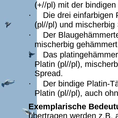
(+//pl) mit der bindig
Die drei einfarbigen P
·
(pl//pl) und mischerbig
Der Blaugehämmerte i
·
mischerbig gehämmert 
Das platingehämmert
·
Platin (pl//pl), misch
Spread.
Der bindige Platin-Tä
·
Platin (pl//pl), auch oh
Exemplarische Bedeut
übertragen werden z.B. a