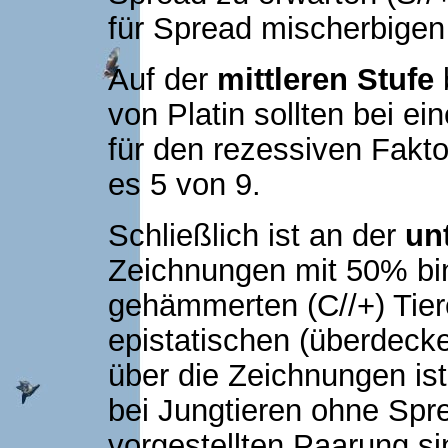
für Spread mischerbigen
Auf der
mittleren Stufe
von Platin sollten bei e
für den rezessiven Faktor 
es 5 von 9.
Schließlich ist an der
un
Zeichnungen mit 50% bi
gehämmerten (C//+) Tie
epistatischen (überdec
über die Zeichnungen ist
bei Jungtieren ohne Spr
vorgestellten Paarung si