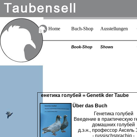
Home
Buch-Shop
Ausstellungen
Book-Shop
Shows
енетика голубей = Genetik der Taube
Über das Buch
Генетика голубей
Введение в практическую г
домашних голубей
д.э.н., профессор Аксель
- russischsprachig -