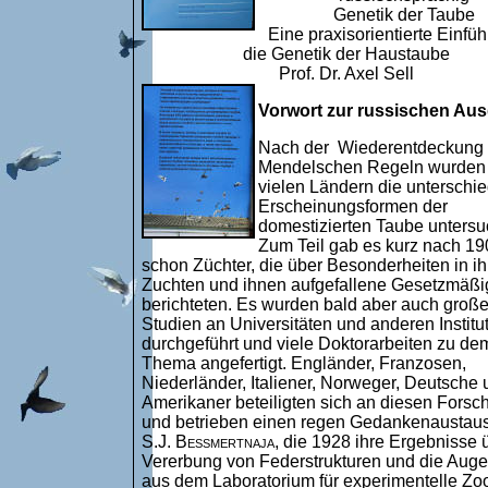
Genetik der Taube
Eine praxisorientierte Einfüh
die Genetik der Haustaube
Prof. Dr. Axel Sell
Vorwort zur russischen Au
Nach der Wiederentdeckung 
Mendelschen Regeln wurden 
vielen Ländern die unterschie
Erscheinungsformen der
domestizierten Taube untersu
Zum Teil gab es kurz nach 19
schon Züchter, die über Besonderheiten in ih
Zuchten und ihnen aufgefallene Gesetzmäßi
berichteten. Es wurden bald aber auch groß
Studien an Universitäten und anderen Institu
durchgeführt und viele Doktorarbeiten zu de
Thema angefertigt. Engländer, Franzosen,
Niederländer, Italiener, Norweger, Deutsche 
Amerikaner beteiligten sich an diesen Fors
und betrieben einen regen Gedankenaustaus
S.J. Bessmertnaja
, die 1928 ihre Ergebnisse 
Vererbung von Federstrukturen und die Auge
aus dem Laboratorium für experimentelle Zo