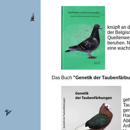
knüpft an 
der Belgis
Quellenwer
beruhen. N
eine wachs
Das Buch
"Genetik der Taubenfärb
geh
Tau
gen
Hau
Abb
Anf