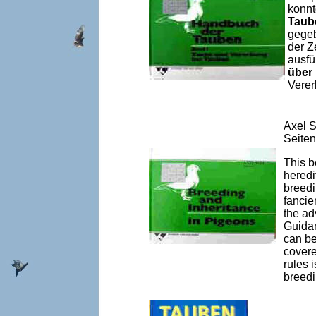
konnt
Taube
gegeb
der Z
ausfü
über
Verer
Axel S
Seiten
This b
heredi
breedi
fancie
the ad
Guidan
can be
covere
rules 
breedi