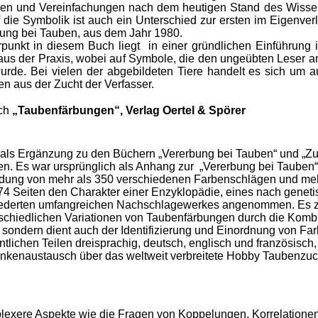
en und Vereinfachungen nach dem heutigen Stand des Wissens
f die Symbolik ist auch ein Unterschied zur ersten im Eigenve
bung bei Tauben, aus dem Jahr 1980.
unkt in diesem Buch liegt in einer gründlichen Einführung i
aus der Praxis, wobei auf Symbole, die den ungeübten Leser a
wurde. Bei vielen der abgebildeten Tiere handelt es sich um 
 aus der Zucht der Verfasser.
uch
„Taubenfärbungen“, Verlag Oertel & Spörer
als Ergänzung zu den Büchern „Vererbung bei Tauben“ und „Zu
n. Es war ursprünglich als Anhang zur „Vererbung bei Tauben“ 
dung von mehr als 350 verschiedenen Farbenschlägen und me
74 Seiten den Charakter einer Enzyklopädie, eines nach genet
ederten umfangreichen Nachschlagewerkes angenommen. Es zei
schiedlichen Variationen von Taubenfärbungen durch die Kombi
, sondern dient auch der Identifizierung und Einordnung von Fa
tlichen Teilen dreisprachig, deutsch, englisch und französisch,
kenaustausch über das weltweit verbreitete Hobby Taubenzucht
exere Aspekte wie die Fragen von Koppelungen, Korrelation