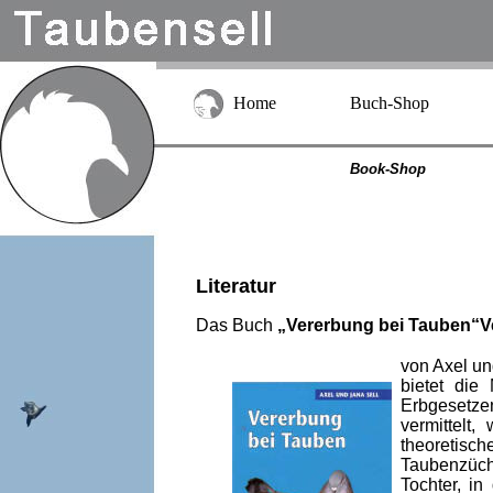
Home
Buch-Shop
Book-Shop
Literatur
Das Buch
„Vererbung bei Tauben“Ve
von Axel un
bietet die
Erbgesetze
vermittelt
theoretisch
Taubenzücht
Tochter, i