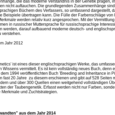
änge, die das moderne Verständnis in der Genetik prägen, in d
n nicht auftauchen. Die grundlegenden Zusammenhänge sind, 
prachigen Büchern des Verfassers, so umfassend dargestellt, das
re Beispiele übertragen kann. Die Fülle der Farbenschläge vo
Merkmale werden relativ kurz angesprochen. Mit der Vermittlun
en in russischer Muttersprache für russischsprachige Interessi
n werden, darauf aufbauend moderne deutsch- und englischspr
u verstehen.
m Jahr 2012
netics' ist eines dieser englischsprachigen Werke, das umfass
 Wissens vermittelt. Es ist kein vollständig neues Buch, denn es
dem 1994 veröffentlichten Buch 'Breeding and Inheritance in Pi
n fast 20 Jahre zu diesem erschienen und gibt auf 528 Seiten 
ldern und über 300 Quellen einen weitgehend vollständigen Übe
kten der Taubengenetik. Erfasst werden nicht nur Farben, sonde
e Merkmale und Zuchtstrategien.
rwandten" aus dem Jahr 2014