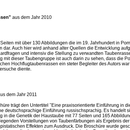
ssen"
aus dem Jahr 2010
72 Seiten mit über 130 Abbildungen die im 19. Jahrhundert in P
 dar. Auch hier wird anhand alter Quellen die Entwicklung aufg
ardfragen und intensiv die Stellung zu verwandten Taubenrasse
g mit dieser Taubengruppe ist auch darin zu sehen, dass die
hen Hochflugtaubenrassen ein steter Begleiter des Autors war 
ersuche diente.
us dem Jahr 2011
hüre trägt den Untertitel "Eine praxisorientierte Einführung in d
ine deutschsprachige Einführung russischsprachig. Es handelt s
g in die Genetik der Haustaube mit 77 Seiten und 165 Abbildu
legenden Vorstellungen von Taubenfärbungen als Ergebnis der
pistatischen Effekten zum Ausdruck. Die Broschüre wurde gesc