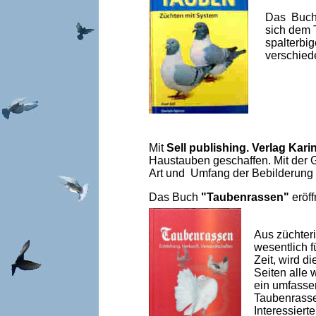
Das Buc
sich dem 
spalterbig
verschied
Mit
Sell publishing. Verlag Kari
Haustauben geschaffen. Mit der G
Art und Umfang der Bebilderung
Das Buch
"Taubenrassen"
eröf
Aus züchteri
wesentlich f
Zeit, wird d
Seiten alle
ein umfassen
Taubenrassen
Interessierte