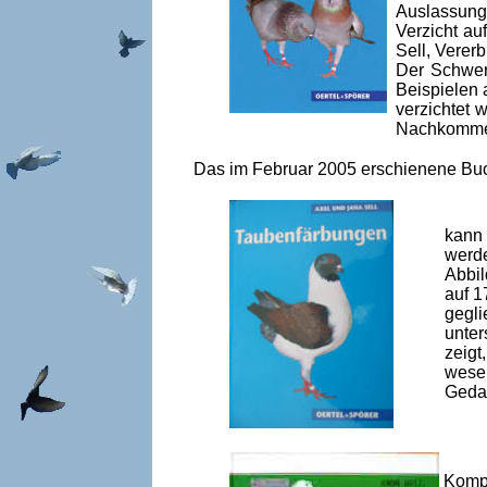
Auslassung
Verzicht au
Sell, Verer
Der Schwerp
Beispielen 
verzichtet 
Nachkommen
Das im Februar 2005 erschienene B
kann 
werde
Abbil
auf 1
gegli
unter
zeigt
wesen
Gedan
Kompl