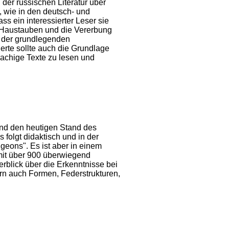
er russischen Literatur über
wie in den deutsch- und
s ein interessierter Leser sie
n Haustauben und die Vererbung
g der grundlegenden
erte sollte auch die Grundlage
achige Texte zu lesen und
end den heutigen Stand des
 folgt didaktisch und in der
geons". Es ist aber in einem
mit über 900 überwiegend
rblick über die Erkenntnisse bei
rn auch Formen, Federstrukturen,