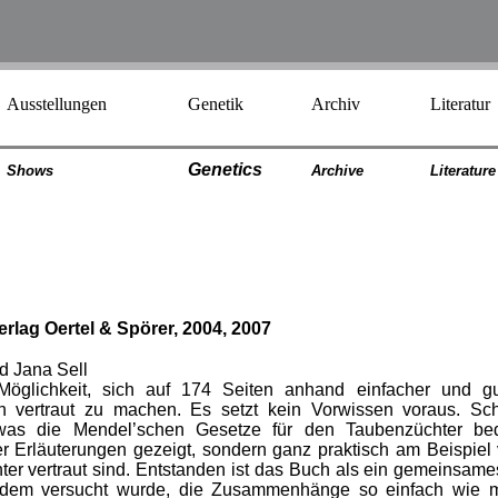
Ausstellungen
Genetik
Archiv
Literatur
Genetics
Shows
Archiv
e
Literatur
e
rlag Oertel & Spörer, 2004, 2007
d Jana Sell
 Möglichkeit, sich auf 174 Seiten anhand einfacher und gut 
n vertraut zu machen. Es setzt kein Vorwissen voraus. Sch
, was die Mendel’schen Gesetze für den Taubenzüchter be
er Erläuterungen gezeigt, sondern ganz praktisch am Beispie
er vertraut sind. Entstanden ist das Buch als ein gemeinsames
n dem versucht wurde, die Zusammenhänge so einfach wie mö