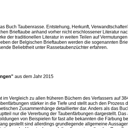
das Buch Taubenrasse. Entstehung, Herkunft, Verwandtschaften
chen Brieftaube anhand vorher nicht erschlossener Literatur nac
ke der traditionellen Literatur in weiten Teilen auf Vermutunge
eben der Belgischen Brieftauben werden die sogenannten Brieft
ende Beliebtheit unter Rassetaubenzüchter erfahren.
ungen"
aus dem Jahr 2015
t im Vergleich zu allen früheren Büchern des Verfassers auf 384
benfärbungen stärker in die Tiefe und stellt auch den Prozess 
etischen Zusammenhänge detaillierter dar. Anders als das Buc
ptteil nur die Vererbung der Taubenfärbungen dargestellt. Das a
ildungen von Beispielen für fast alle bekannten die Färbung b
ang gestellt sind allerdings grundlegende allgemeine Aussage