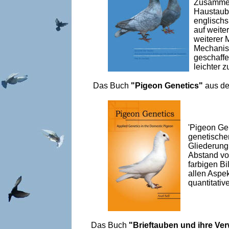
Zusammenh
Haustaube
englischs
auf weite
weiterer 
Mechanism
geschaffe
leichter z
Das Buch
"Pigeon Genetics"
aus de
'Pigeon Ge
genetischen
Gliederung 
Abstand vo
farbigen Bi
allen Aspe
quantitativ
Das Buch
"Brieftauben und ihre Ve