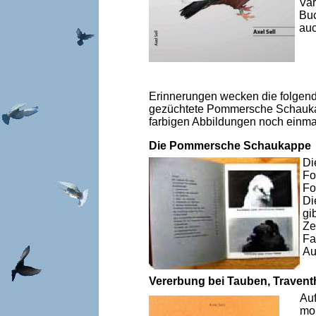
Var
Buc
auc
Erinnerungen wecken die folgende
gezüchtete Pommersche Schaukapp
farbigen Abbildungen noch einmal
Die Pommersche Schaukappe
Di
Fo
Fo
Di
gi
Ze
Fa
Au
Vererbung bei Tauben, Travent
Auf
mol