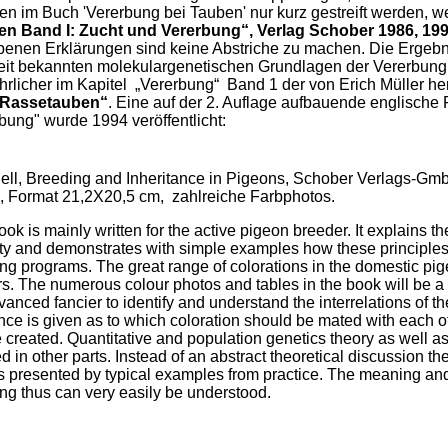
en im Buch 'Vererbung bei Tauben' nur kurz gestreift werden, w
n Band I: Zucht und Vererbung“, Verlag Schober 1986, 19
enen Erklärungen sind keine Abstriche zu machen. Die Ergebni
eit bekannten molekulargenetischen Grundlagen der Vererbung
hrlicher im Kapitel „Vererbung“ Band 1 der von Erich Müller 
 Rassetauben“
. Eine auf der 2. Auflage aufbauende englische
bung" wurde 1994 veröffentlicht:
ell, Breeding and Inheritance in Pigeons, Schober Verlags-G
, Format 21,2X20,5 cm, zahlreiche Farbphotos.
ook is mainly written for the active pigeon breeder. It explains th
ty and demonstrates with simple examples how these principles
ng programs. The great range of colorations in the domestic pi
rs. The numerous colour photos and tables in the book will be a 
vanced fancier to identify and understand the interrelations of th
ce is given as to which coloration should be mated with each o
 created. Quantitative and population genetics theory as well 
d in other parts. Instead of an abstract theoretical discussion th
is presented by typical examples from practice. The meaning an
ng thus can very easily be understood.