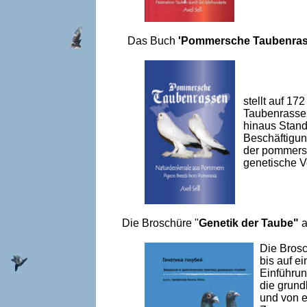
Das Buch
'Pommersche Taubenra
stellt auf 1
Taubenrassen
hinaus Stand
Beschäftigun
der pommersc
genetische V
Die Broschüre "
Genetik der Taube"
a
Die Brosc
bis auf e
Einführun
die grund
und von e