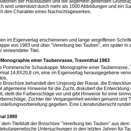
iationen der Haustauben und die allgemein geltenden Grundla
h wird unterstützt durch mehr als 1000 Abbildungen und ein Sac
h den Charakter eines Nachschlagewerkes.
n im Eigenverlag erschienenen und lange vergriffenen Schrift
e von 1983 und über "Vererbung bei Tauben", ein später in ei
 verwendeter Titel.
Monographie einer Taubenrasse, Traventhal 1983
e Pommersche Schaukappe. Monographie einer Taubenrasse, Tr
rmat 14,8X20,8 cm, eine im Eigenverlag herausgegebene vervie
tos.
e Broschüre behandelt den Ursprung der Rasse, die Entwicklun
bt allgemeine Hinweise für die Zucht, diskutiert die Entwicklun
it, stellt die Farbenschläge vor und gibt Hinweise für eine sinn
rbenschläge. Züchter der Vergangenheit werden genannt und Ti
sstellungsvorbereitung gegeben. Eine Literaturübersicht rundet d
hal 1980
 dem Titelblatt der Broschüre "Vererbung bei Tauben" aus dem
ekulargenetische Untersuchungen in den letzten Jahren für Ta