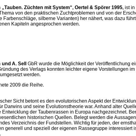
h
„Tauben. Züchten mit System“, Oertel & Spörer 1995,
ist i
Thema von den praktischen Zuchtproblemen und von der Ersche
e Farbenschläge, silberne Varianten) her nähert, was dazu führt
enen Kapiteln angesprochen werden.
n und A. Sell
GbR wurde die Möglichkeit der Veröffentlichung ein
ründung des Verlags konnten leichter eigene Vorstellungen im 
 umgesetzt werden.
fnete 2009 die Reihe.
scher Sicht betont es den evolutorischen Aspekt der Entwickl
ür Darwins und seine Evolutionstheorie war. Anhand alter Quel
ie Entwicklung der Taubenrassen in Europa nachgezeichnet. Ber
 wesentlichen historischen Quellen. Belegt werden die Aussage
des Verzeichnis der Fundstellen. Wichtig für jeden, der ernstha
 generell und speziell der eigenen Rassegruppe interessiert ist
.