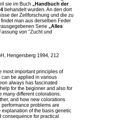
eil sie im Buch
„Handbuch der
94
behandelt wurden. An den dort
sse der Zellforschung und die zu
 findet man aus derselben Feder
herausgegebenen Serie
„Alles
 Fassung von "Zucht und
mbH, Hengersberg 1994, 212
e most important principles of
 can be applied in various
geon always has fascinated
help for the beginner and also for
e many different colorations.
ther, and how new colorations
as performance problems are
e explanation of the basis genetic
d consequence for practical