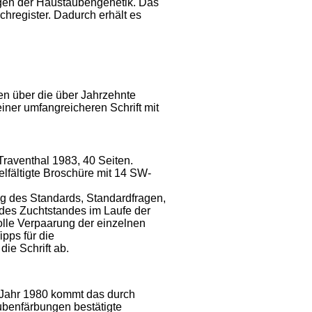
gen der Haustaubengenetik. Das
hregister. Dadurch erhält es
en über die über Jahrzehnte
ner umfangreicheren Schrift mit
aventhal 1983, 40 Seiten.
lfältigte Broschüre mit 14 SW-
g des Standards, Standardfragen,
g des Zuchtstandes im Laufe der
volle Verpaarung der einzelnen
pps für die
ie Schrift ab.
 Jahr 1980 kommt das durch
ubenfärbungen bestätigte