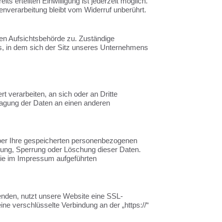
ts erteilten Einwilligung ist jederzeit möglich.
enverarbeitung bleibt vom Widerruf unberührt.
gen Aufsichtsbehörde zu. Zuständige
s, in dem sich der Sitz unseres Unternehmens
rt verarbeiten, an sich oder an Dritte
tragung der Daten an einen anderen
über Ihre gespeicherten personenbezogenen
gung, Sperrung oder Löschung dieser Daten.
ie im Impressum aufgeführten
senden, nutzt unsere Website eine SSL-
ine verschlüsselte Verbindung an der „https://“