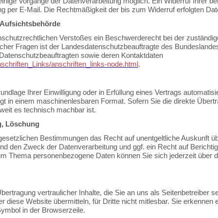
inige Vorgänge der Datenverarbeitung möglich. Ein Widerruf Ihrer berei
ng per E-Mail. Die Rechtmäßigkeit der bis zum Widerruf erfolgten Dat
 Aufsichtsbehörde
tenschutzrechtlichen Verstoßes ein Beschwerderecht bei der zuständi
icher Fragen ist der Landesdatenschutzbeauftragte des Bundeslande
der Datenschutzbeauftragten sowie deren Kontaktdaten
schriften_Links/anschriften_links-node.html
.
undlage Ihrer Einwilligung oder in Erfüllung eines Vertrags automatisie
olgt in einem maschinenlesbaren Format. Sofern Sie die direkte Über
oweit es technisch machbar ist.
g, Löschung
gesetzlichen Bestimmungen das Recht auf unentgeltliche Auskunft 
nd den Zweck der Datenverarbeitung und ggf. ein Recht auf Berichti
um Thema personenbezogene Daten können Sie sich jederzeit über d
rtragung vertraulicher Inhalte, die Sie an uns als Seitenbetreiber 
 diese Website übermitteln, für Dritte nicht mitlesbar. Sie erkennen e
ymbol in der Browserzeile.