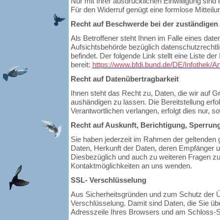
Nur mit Ihrer ausdrücklichen Einwilligung sind e
Für den Widerruf genügt eine formlose Mitteilu
Recht auf Beschwerde bei der zuständigen
Als Betroffener steht Ihnen im Falle eines da
Aufsichtsbehörde bezüglich datenschutzrechtl
befindet. Der folgende Link stellt eine Liste 
bereit:
https://www.bfdi.bund.de/DE/Infothek/An
Recht auf Datenübertragbarkeit
Ihnen steht das Recht zu, Daten, die wir auf Gr
aushändigen zu lassen. Die Bereitstellung erf
Verantwortlichen verlangen, erfolgt dies nur, s
Recht auf Auskunft, Berichtigung, Sperrun
Sie haben jederzeit im Rahmen der geltenden 
Daten, Herkunft der Daten, deren Empfänger u
Diesbezüglich und auch zu weiteren Fragen z
Kontaktmöglichkeiten an uns wenden.
SSL- Verschlüsselung
Aus Sicherheitsgründen und zum Schutz der Übe
Verschlüsselung. Damit sind Daten, die Sie über
Adresszeile Ihres Browsers und am Schloss-S