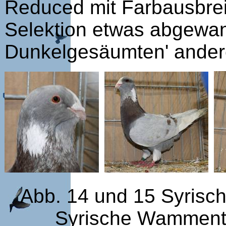
Reduced mit Farbausbrei
Selektion etwas abgewan
Dunkelgesäumten' andere
Abb. 14 und 15 Syrisc
Syrische Wammenta