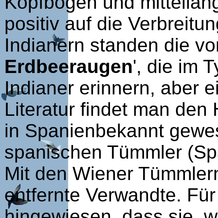
Kopfbogen und mittellang
positiv auf die Verbreit
Indianern standen die v
Erdbeeraugen
', die im
Indianer erinnern, aber 
Literatur findet man den
in Spanienbekannt gewes
spanischen Tümmler (Sp
Mit den Wiener Tümmlern
entfernte Verwandte. Für
hingewiesen, dass sie, w