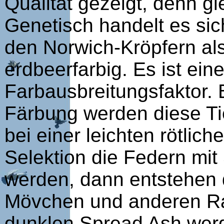
Qualität gezeigt, denn gl
Genetisch handelt es si
den Norwich-Kröpfern als 
erdbeerfarbig. Es ist ein
Farbausbreitungsfaktor. 
Färbung werden diese Tie
bei einer leichten rötlic
Selektion die Federn mit
werden, dann entstehen d
Mövchen und anderen Ra
dunklen Spread Ash werd