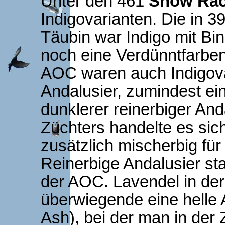
Unter den 461
Show Rac
Indigovarianten. Die in 39
Täubin war Indigo mit Bi
noch eine Verdünntfarbe
AOC waren auch Indigova
Andalusier, zumindest ei
dunklerer reinerbiger An
Züchters handelte es sic
zusätzlich mischerbig für
Reinerbige Andalusier s
der AOC. Lavendel in de
überwiegende eine helle 
Ash), bei der man in der 