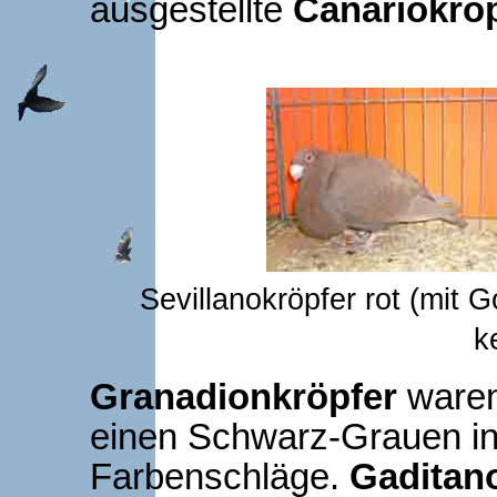
ausgestellte
Canariokrö
Sevillanokröpfer rot (
k
Granadionkröpfer
waren
einen Schwarz-Grauen i
Farbenschläge.
Gaditan