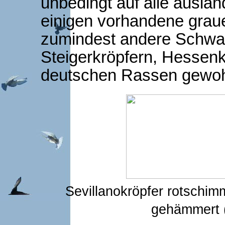
unbedingt auf alle auslä
einigen vorhandene grau
zumindest andere Schwar
Steigerkröpfern, Hessen
deutschen Rassen gewoh
Sevillanokröpfer rotschi
gehämmert (