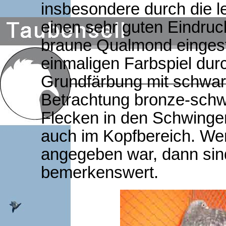
insbesondere durch die 
einen sehr guten Eindruc
braune Qualmond eingest
einmaligen Farbspiel durc
Grundfärbung mit schwar
Betrachtung bronze-sch
Flecken in den Schwinge
auch im Kopfbereich. Wen
angegeben war, dann sind
bemerkenswert.