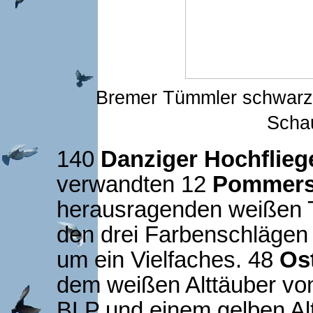
Bremer Tümmler schwa
Scha
140
Danziger Hochflieg
verwandten 12
Pommers
herausragenden weißen 
den drei Farbenschlägen
um ein Vielfaches. 48
Os
dem weißen Alttäuber vo
BLP und einem gelben Al