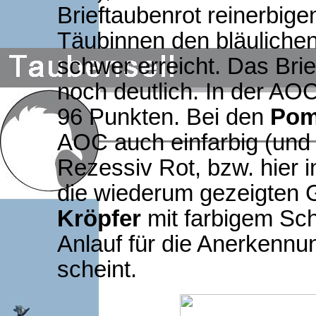
Brieftaubenrot reinerbig
Täubinnen den bläulichen
schwer erreicht. Das Brie
noch deutlich. In der AOC
96 Punkten. Bei den
Pom
AOC auch einfarbig (und 
Rezessiv Rot, bzw. hier 
die wiederum gezeigten 
Kröpfer
mit farbigem Schw
Anlauf für die Anerken
scheint.