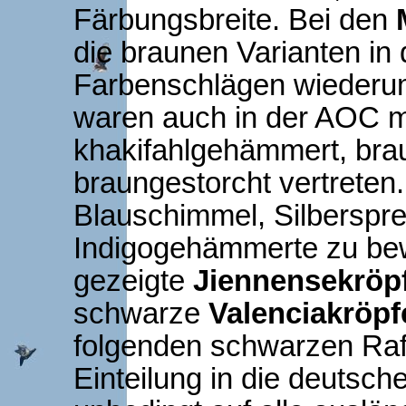
Färbungsbreite. Bei den
die braunen Varianten in
Farbenschlägen wiederum
waren auch in der AOC m
khakifahlgehämmert, bra
braungestorcht vertrete
Blauschimmel, Silberspr
Indigogehämmerte zu be
gezeigte
Jiennensekröp
schwarze
Valenciakröpf
folgenden schwarzen Rafe
Einteilung in die deutsc