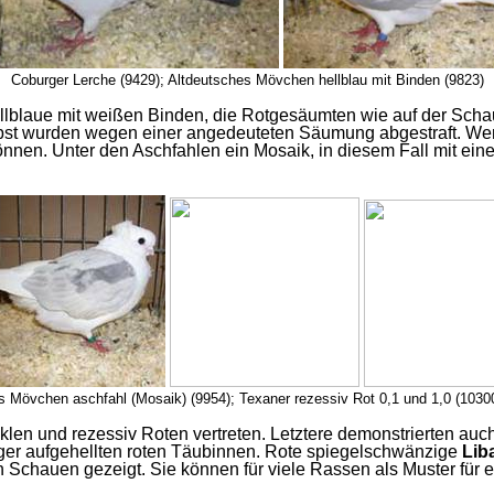
Coburger Lerche (9429); Altdeutsches Mövchen hellblau mit Binden (9823)
lblaue mit weißen Binden, die Rotgesäumten wie auf der Schau 
elbst wurden wegen einer angedeuteten Säumung abgestraft. We
nnen. Unter den Aschfahlen ein Mosaik, in diesem Fall mit ein
s Mövchen aschfahl (Mosaik) (9954); Texaner rezessiv Rot 0,1 und 1,0 (1030
klen und rezessiv Roten vertreten. Letztere demonstrierten au
er aufgehellten roten Täubinnen. Rote spiegelschwänzige
Lib
n Schauen gezeigt. Sie können für viele Rassen als Muster für 