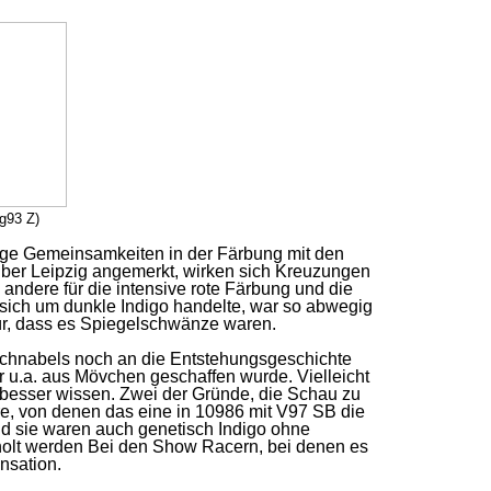
g93 Z)
nige Gemeinsamkeiten in der Färbung mit den
über Leipzig angemerkt, wirken sich Kreuzungen
andere für die intensive rote Färbung und die
sich um dunkle Indigo handelte, war so abwegig
für, dass es Spiegelschwänze waren.
 Schnabels noch an die Entstehungsgeschichte
r u.a. aus Mövchen geschaffen wurde. Vielleicht
besser wissen. Zwei der Gründe, die Schau zu
re, von denen das eine in 10986 mit V97 SB die
nd sie waren auch genetisch Indigo ohne
eholt werden Bei den Show Racern, bei denen es
nsation.