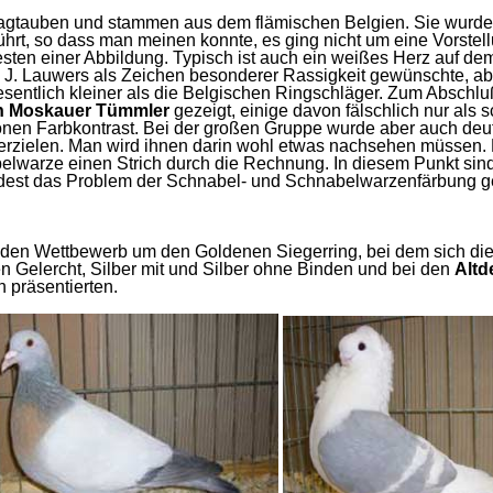
gtauben und stammen aus dem flämischen Belgien. Sie wurden 
führt, so dass man meinen konnte, es ging nicht um eine Vorst
en einer Abbildung. Typisch ist auch ein weißes Herz auf dem 
J. Lauwers als Zeichen besonderer Rassigkeit gewünschte, ab
esentlich kleiner als die Belgischen Ringschläger. Zum Abschl
en Moskauer Tümmler
gezeigt, einige davon fälschlich nur als
en Farbkontrast. Bei der großen Gruppe wurde aber auch deutlic
 erzielen. Man wird ihnen darin wohl etwas nachsehen müssen.
lwarze einen Strich durch die Rechnung. In diesem Punkt sind 
est das Problem der Schnabel- und Schnabelwarzenfärbung ger
 den Wettbewerb um den Goldenen Siegerring, bei dem sich di
n Gelercht, Silber mit und Silber ohne Binden und bei den
Alt
n präsentierten.