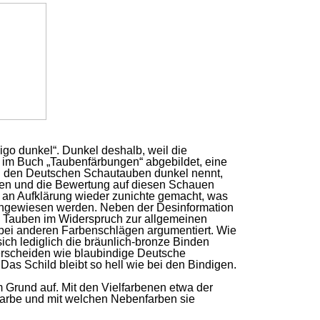
igo dunkel“. Dunkel deshalb, weil die
h im Buch „Taubenfärbungen“ abgebildet, eine
ei den Deutschen Schautauben dunkel nennt,
uen und die Bewertung auf diesen Schauen
as an Aufklärung wieder zunichte gemacht, was
 hingewiesen werden. Neben der Desinformation
he Tauben im Widerspruch zur allgemeinen
bei anderen Farbenschlägen argumentiert. Wie
ich lediglich die bräunlich-bronze Binden
terscheiden wie blaubindige Deutsche
s Schild bleibt so hell wie bei den Bindigen.
 Grund auf. Mit den Vielfarbenen etwa der
dfarbe und mit welchen Nebenfarben sie