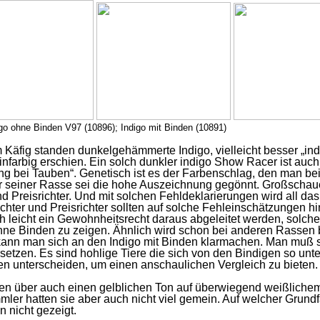
igo ohne Binden V97 (10896); Indigo mit Binden (10891)
im Käfig standen dunkelgehämmerte Indigo, vielleicht besser „ind
infarbig erschien. Ein solch dunkler indigo Show Racer ist auc
ng bei Tauben“. Genetisch ist es der Farbenschlag, den man b
er seiner Rasse sei die hohe Auszeichnung gegönnt. Großscha
nd Preisrichter. Und mit solchen Fehldeklarierungen wird all d
üchter und Preisrichter sollten auf solche Fehleinschätzungen
h leicht ein Gewohnheitsrecht daraus abgeleitet werden, solc
hne Binden zu zeigen. Ähnlich wird schon bei anderen Rassen 
 kann man sich an den Indigo mit Binden klarmachen. Man muß s
setzen. Es sind hohlige Tiere die sich von den Bindigen so un
unterscheiden, um einen anschaulichen Vergleich zu bieten. Da
sen über auch einen gelblichen Ton auf überwiegend weißlichem
mler hatten sie aber auch nicht viel gemein. Auf welcher Grun
n nicht gezeigt.