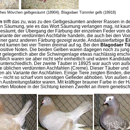
sches Mövchen gelbgesäumt (18904), Blagodaer Tümmler gelb (18918)
n
trifft das zu, was zu den Gelbgesäumten anderer Rassen in d
ken Säumung, wie es das Wort Säumung verlangen mag, ist kaum 
esäumt, der Übergang der Färbung der einzelnen Feder vom d
ariante der verdünnten Aschfahle handeln, die auch bei den Voor
einer ganz anderen Färbung gezeigt wurde. Andalusierfarbige
E
nd kamen bei vier Tieren dreimal auf sg. Bei den
Blagodaer T
ositive Noten. Die beiden Gelben waren dagegen noch zu jung u
er gelegentlich aber die Schwingenlage etwas nachlässig ersch
arblich waren sie aber nicht sehr einheitlich und wären Kandid
unterschiedlich. Der zweite Täuber in 18925 war auch von auße
ie üblichen verdünnten Aschfahlen (Creme). Dieser Täuber und
als Variante der Aschfahlen. Einige Tiere zeigten Binden, die
– nicht so scharf vom sonstigen Gefieder abhoben. Von außen al
en Ausbreitungsfaktor waren. Mit kräftiger brauner Farbe in d
ten Mookee in der Sichtung keinen Zweifel an ihrem genetisch