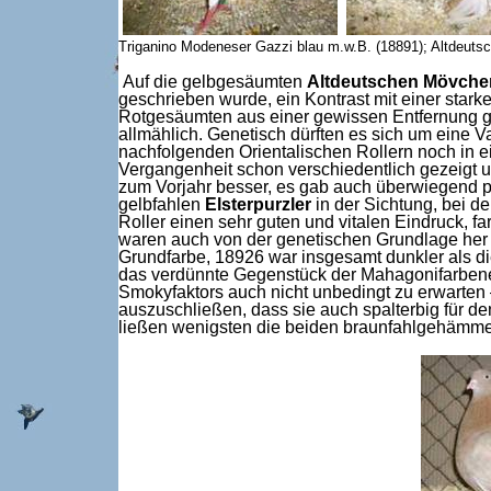
Triganino Modeneser Gazzi blau m.w.B. (18891); Altdeut
Auf die gelbgesäumten
Altdeutschen Mövche
geschrieben wurde, ein Kontrast mit einer star
Rotgesäumten aus einer gewissen Entfernung g
allmählich. Genetisch dürften es sich um eine V
nachfolgenden Orientalischen Rollern noch in 
Vergangenheit schon verschiedentlich gezeigt u
zum Vorjahr besser, es gab auch überwiegend p
gelbfahlen
Elsterpurzler
in der Sichtung, bei d
Roller einen sehr guten und vitalen Eindruck, f
waren auch von der genetischen Grundlage her 
Grundfarbe, 18926 war insgesamt dunkler als d
das verdünnte Gegenstück der Mahagonifarbenen 
Smokyfaktors auch nicht unbedingt zu erwarten 
auszuschließen, dass sie auch spalterbig für d
ließen wenigsten die beiden braunfahlgehämmer