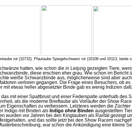
ontaube rot (10732); Pfautaube Spiegelschwanz rot (10108 und 10113, beide s
schwänze hatten, wie schon die in Leipzig gezeigten Tiere, we
hwanzbinde, diese erschien eher grau. Wie schon im Bericht 
nschte weiße Schwanzbinde aus, möglicherweise sind aber auch 
ktoren verloren gegangen. Die Frage eines Besuchers, ob es 
er mit etwas heller abgesetzter Binde gab es wenig Indizien da
 das mit einer Spaltbrust und einer Federspalte unterhalb des
enheit, als die moderne Brieftaube als Vorläufer der Show Race
m Eigenschaften zu verbessern. Letzteres werden die Züchter 
r Indigo mit Binden als
Indigo ohne Binden
ausgestellten Tie
en wurden vor Jahren bei den Kingtauben als Rarität gezeigt u
 festgehalten, und das sollte jetzt bei den Show Racern nachg
er Musterbeschreibung, war schon die Ankündigung eine kleine Se