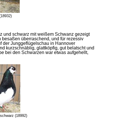
(18932)
arz und schwarz mit weißem Schwanz gezeigt
n besaßen überraschend, und für rezessiv
uf der Junggeflügelschau in Hannover
d kurzschnäblig, glattköpfig, gut belatscht und
rbe bei den Schwarzen war etwas aufgehellt,
 schwarz (18992)