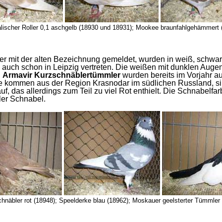
alischer Roller 0,1 aschgelb (18930 und 18931); Mookee braunfahlgehämmert 
er mit der alten Bezeichnung gemeldet, wurden in weiß, schw
 auch schon in Leipzig vertreten. Die weißen mit dunklen Auge
.
Armavir Kurzschnäblertümmler
wurden bereits im Vorjahr a
Sie kommen aus der Region Krasnodar im südlichen Russland, sin
, das allerdings zum Teil zu viel Rot enthielt. Die Schnabelfa
ler Schnabel.
hnäbler rot (18948); Speelderke blau (18962); Moskauer geelsterter Tümmler