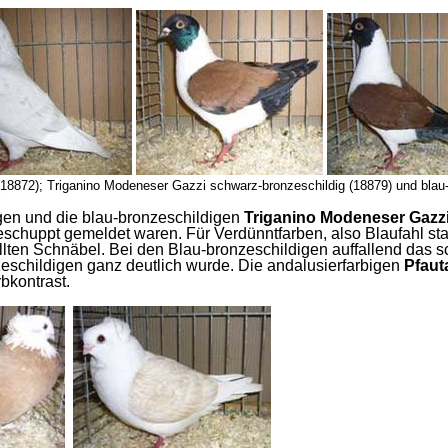
18872); Triganino Modeneser Gazzi schwarz-bronzeschildig (18879) und blau-
gen und die blau-bronzeschildigen
Triganino Modeneser Gazz
chuppt gemeldet waren. Für Verdünntfarben, also Blaufahl statt 
llten Schnäbel. Bei den Blau-bronzeschildigen auffallend das 
schildigen ganz deutlich wurde. Die andalusierfarbigen
Pfaut
bkontrast.