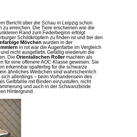
em Bericht über die Schau in Leipzig schon
zu erreichen. Die Tiere erscheinen wie die
unkleren Rand zum Federbeginn erfolgt
burger Schildkröpfern zu finden ist und bei den
infarbige Mövchen
wurden in der
ümmlern
in rot war die Augenfarbe im Vergleich
nd nicht ausgefärbt. Gefällig wiederum die
ien. Die
Orientalischen Roller
machten als
aten für eine offenere AOC-Klasse gewesen. Sie
n erkennbar spalterbig für die schwarze
 ein ähnliches Weibchen sind wahrscheinlich
 sich allerdings – beim Vorhandensein des
s Gelbfahle mit Binden einzustufen, nicht
er Hämmerung und auch in der Schwanzbinde
en Hintergrund.