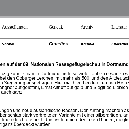
Ausstellungen
Genetik
Archiv
Literatur
Genetics
Shows
Archiv
e
Literatur
e
en auf der 89. Nationalen Rassegeflügelschau in Dortmund
ig konnte man in Dortmund nicht so viele Tauben erwarten wi
bei den Coburger Lerchen, mit mehr als 500, und den Altdeuts
Siegerring ausgetragen. Hier machten bei den Lerchen Heinz 
ner auf gelbfahl, Ernst Althoff auf gelb und Siegfried Liebi
l auch ganz.
ungen und neue ausländische Rassen. Den Anfang machten a
benschlag stark verbreiteten Variante mit einer silberartigen
on ihnen durch die noch durchschimmernden roten Binden, möglic
ht ganz überdeckt wurden.