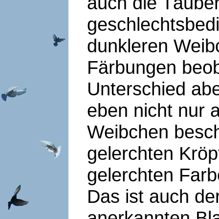
auch die Täuber
geschlechtsbedi
dunkleren Weib
Färbungen beob
Unterschied abe
eben nicht nur 
Weibchen besch
gelerchten Kröpf
gelerchten Farb
Das ist auch de
anerkannten Bl