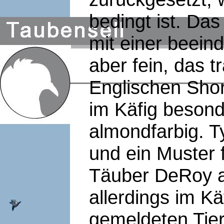
bedingt ist. Das
mit einer beein
aber fein, das t
Englischen Shor
im Käfig besond
almondfarbig. 
und ein Muster 
Täuber DeRoy a
allerdings im Kä
gemeldeten Tier