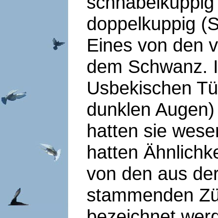
schnabelkuppig 
doppelkuppig (
Eines von den vi
dem Schwanz. I
Usbekischen Tü
dunklen Augen) 
hatten sie wese
hatten Ähnlichke
von den aus de
stammenden Züc
bezeichnet werd