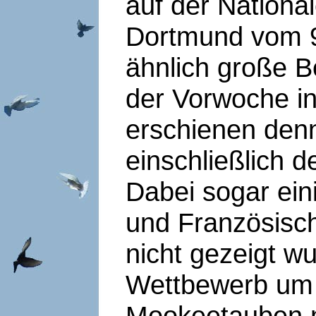
auf der Nationa
Dortmund vom 9
ähnlich große B
der Vorwoche in
erschienen den
einschließlich d
Dabei sogar ei
und Französisch
nicht gezeigt w
Wettbewerb um 
Mookeetauben 