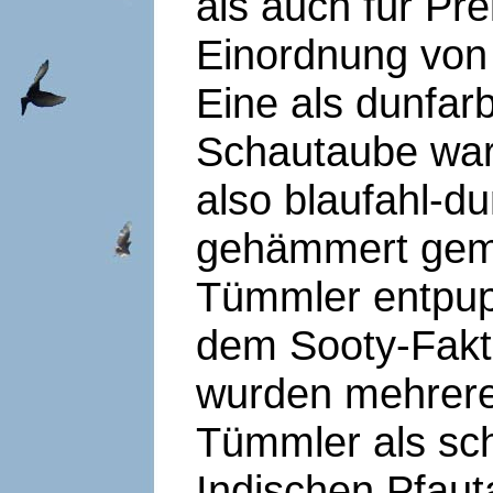
als auch für Prei
Einordnung von
Eine als dunfar
Schautaube war
also blaufahl-d
gehämmert geme
Tümmler entpupp
dem Sooty-Fakto
wurden mehrere
Tümmler als sc
Indischen Pfaut