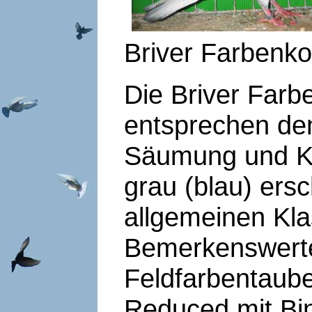
Briver Farbenk
Die Briver Far
entsprechen de
Säumung und Ko
grau (blau) ers
allgemeinen Kla
Bemerkenswerte
Feldfarbentaube
Reduced mit Bi