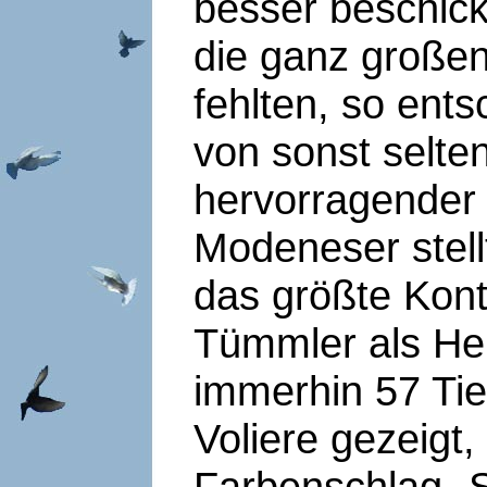
besser beschick
die ganz großen
fehlten, so ents
von sonst selte
hervorragender 
Modeneser stel
das größte Kon
Tümmler als He
immerhin 57 Tie
Voliere gezeigt,
Farbenschlag „S