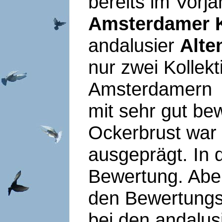
bereits im Vorj
Amsterdamer 
andalusier
Alte
nur zwei Kollekt
Amsterdamern wu
mit sehr gut be
Ockerbrust war 
ausgeprägt. In d
Bewertung. Abe
den Bewertungsk
bei den andalu