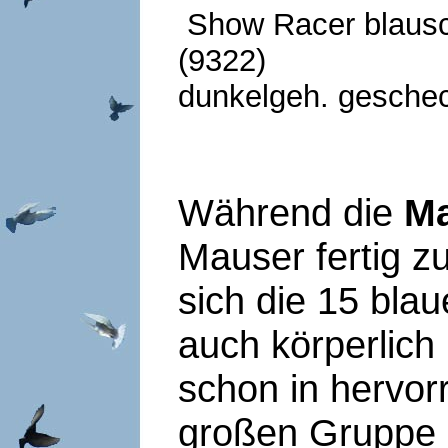
Show Racer blausc
(9322) Sh
dunkelgeh. geschec
Während die
Ma
Mauser fertig z
sich die 15 bla
auch körperlich
schon in hervor
großen Gruppe