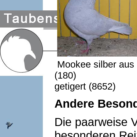
Mookee silber aus
(180) Ungari
getigert (8652)
Andere Besond
Die paarweise V
besonderen Reiz