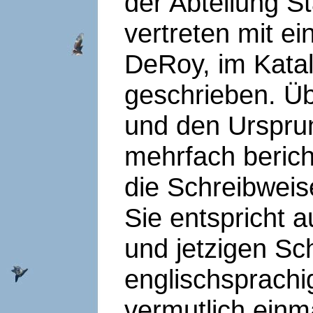
der Abteilung 
vertreten mit e
DeRoy, im Katal
geschrieben. Ü
und den Urspru
mehrfach bericht
die Schreibweise
Sie entspricht a
und jetzigen Sc
englischsprachi
vermutlich einm