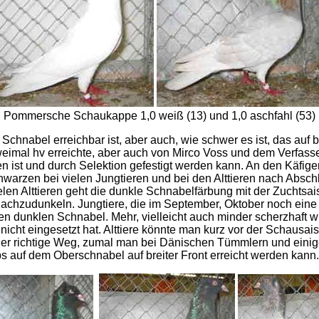
Pommersche Schaukappe 1,0 weiß (13) und 1,0 aschfahl (53)
chnabel erreichbar ist, aber auch, wie schwer es ist, das auf b
eimal hv erreichte, aber auch von Mirco Voss und dem Verfasser,
 ist und durch Selektion gefestigt werden kann. An den Käfig
hwarzen bei vielen Jungtieren und bei den Alttieren nach Abschl
elen Alttieren geht die dunkle Schnabelfärbung mit der Zuchts
nachzudunkeln. Jungtiere, die im September, Oktober noch ein
en dunklen Schnabel. Mehr, vielleicht auch minder scherzhaft 
icht eingesetzt hat. Alttiere könnte man kurz vor der Schausai
 der richtige Weg, zumal man bei Dänischen Tümmlern und eini
s auf dem Oberschnabel auf breiter Front erreicht werden kann.