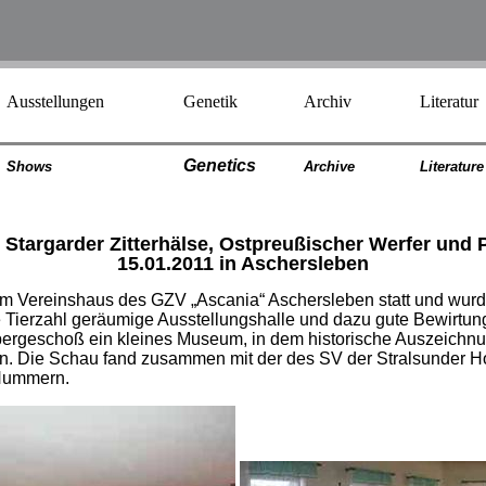
Ausstellungen
Genetik
Archiv
Literatur
Genetics
Shows
Archiv
e
Literatur
e
 Stargarder Zitterhälse, Ostpreußischer Werfer un
15.01.2011 in Aschersleben
 Vereinshaus des GZV „Ascania“ Aschersleben statt und wurde 
iese Tierzahl geräumige Ausstellungshalle und dazu gute Bewirt
rgeschoß ein kleines Museum, in dem historische Auszeichnung
ren. Die Schau fand zusammen mit der des SV der Stralsunder H
 Nummern.