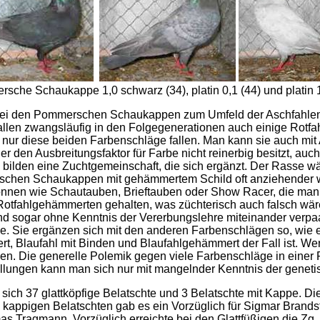
sche Schaukappe 1,0 schwarz (34), platin 0,1 (44) und platin 1
i den Pommerschen Schaukappen zum Umfeld der Aschfahlen u
fallen zwangsläufig in den Folgegenerationen auch einige Rot
 nur diese beiden Farbenschläge fallen. Man kann sie auch mit
r den Ausbreitungsfaktor für Farbe nicht reinerbig besitzt, au
bilden eine Zuchtgemeinschaft, die sich ergänzt. Der Rasse w
chen Schaukappen mit gehämmertem Schild oft anziehender wir
nnen wie Schautauben, Brieftauben oder Show Racer, die man fä
er Rotfahlgehämmerten gehalten, was züchterisch auch falsch wär
d sogar ohne Kenntnis der Vererbungslehre miteinander verpa
Sie ergänzen sich mit den anderen Farbenschlägen so, wie e
, Blaufahl mit Binden und Blaufahlgehämmert der Fall ist. We
en. Die generelle Polemik gegen viele Farbenschläge in eine
ellungen kann man sich nur mit mangelnder Kenntnis der gene
sich 37 glattköpfige Belatschte und 3 Belatschte mit Kappe. Di
kappigen Belatschten gab es ein Vorzüglich für Sigmar Brandstä
 Tragmann. Vorzüglich erreichte bei den Glattfüßigen die Zg.