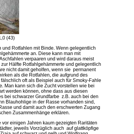
,0 (43)
nd Rotfahlen mit Binde. Wenn gelegentlich
fahlgehämmerte an. Diese kann man mit
 Aschfahlen verpaaren und wird daraus meist
ch zur Hälfte Rotfahlgehämmerte und gelegentlich
äre nicht damit geholfen, wenn sie permanent
ken als die Rotfahlen, die aufgrund des
lschlich oft als Beispiel auch für Smoky-Fahle
e. Man kann sich die Zucht vorstellen wie bei
art werden können, ohne dass aus diesen
s bei schwarzer Grundfarbe z.B. auch bei den
nn Blauhohlige in der Rasse vorhanden sind,
r Rasse und damit auch den erschwerten Zugang
tischen Zusammenhänge erklären.
e vor einigen Jahren kaum gezeigten Raritäten
dter, jeweils Vorzüglich auch auf glattköpfige
 Ziaja auf schwarz und gelb und Wolfgang