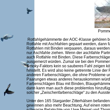
Pommer
Rotfahlgehämmerte der AOC-Klasse gehören be
Rotfahle mit Aschfahlen gepaart werden, dann 
Rotfahlen mit Binden verpaaren, daraus werden
nur Aschfahle ziehen. Wenn der aschfahle Partne
auch Rotfahle mit Binden. Diese Farbenschläge 
ausgemerzt würden. Zumal sie bei den Pommers
Smoky-Faktors kein so sauberes Fahl zeigen kö
hinstellt. Es wird also keine getrennte Linie d
anderen Farbenschlägen, die ohne Probleme un
Paarungen etwas anderes herauskommen würde. 
Farbenschlägen Blau mit Binden, Blaugehämmert
dann kann man auch diese problemlos hinzufüg
solcher „Zwischenfarbenschläge“ zu den Ausst
Unter den 165 Stargarder Zitterhälsen befanden 
gewinnen also mehr Beachtung. Auf einen roten 
schwarze Belatschte von Uwe Meisel und Thomas