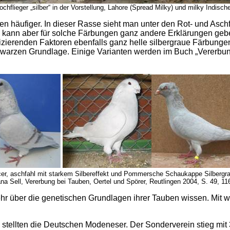
hflieger „silber“ in der Vorstellung, Lahore (Spread Milky) und milky Indisc
n häufiger. In dieser Rasse sieht man unter den Rot- und Asc
s kann aber für solche Färbungen ganz andere Erklärungen geben
zierenden Faktoren ebenfalls ganz helle silbergraue Färbungen 
chwarzen Grundlage. Einige Varianten werden im Buch „Vererbu
er, aschfahl mit starkem Silbereffekt und Pommersche Schaukappe Silbergrau-
na Sell, Vererbung bei Tauben, Oertel und Spörer, Reutlingen 2004, S. 49, 116
r über die genetischen Grundlagen ihrer Tauben wissen. Mit w
 stellten die Deutschen Modeneser. Der Sonderverein stieg mit 