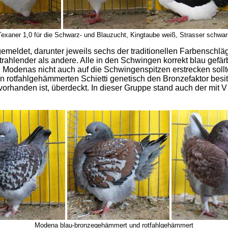
Texaner 1,0 für die Schwarz- und Blauzucht, Kingtaube weiß, Strasser schwar
emeldet, darunter jeweils sechs der traditionellen Farbenschlä
hlender als andere. Alle in den Schwingen korrekt blau gefärbt
ei Modenas nicht auch auf die Schwingenspitzen erstrecken sol
en rotfahlgehämmerten Schietti genetisch den Bronzefaktor besit
vorhanden ist, überdeckt. In dieser Gruppe stand auch der mi
Modena blau-bronzegehämmert und rotfahlgehämmert