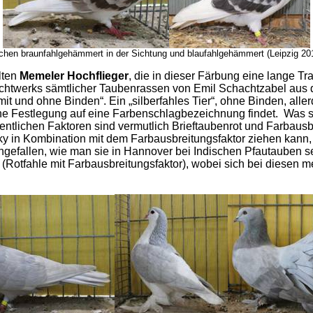
hen braunfahlgehämmert in der Sichtung und blaufahlgehämmert (Leipzig 20
llten
Memeler Hochflieger
, die in dieser Färbung eine lange Tr
chtwerks sämtlicher Taubenrassen von Emil Schachtzabel aus d
 und ohne Binden“. Ein „silberfahles Tier“, ohne Binden, allerdi
ine Festlegung auf eine Farbenschlagbezeichnung findet. Was si
wesentlichen Faktoren sind vermutlich Brieftaubenrot und Farbausb
ky in Kombination mit dem Farbausbreitungsfaktor ziehen kann, 
ngefallen, wie man sie in Hannover bei Indischen Pfautauben s
 (Rotfahle mit Farbausbreitungsfaktor), wobei sich bei diesen me