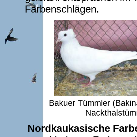
Farbenschlägen.
Bakuer Tümmler (Bakin
Nackthalstümm
Nordkaukasische Far