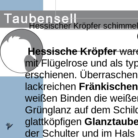
Hessischer Kröpfer schimmel
Hessische Kröpfer
ware
mit Flügelrose und als t
erschienen. Überraschend
lackreichen
Fränkischen
weißen Binden die weißen 
Grünglanz auf dem Schil
glattköpfigen
Glanztaub
der Schulter und im Hals 