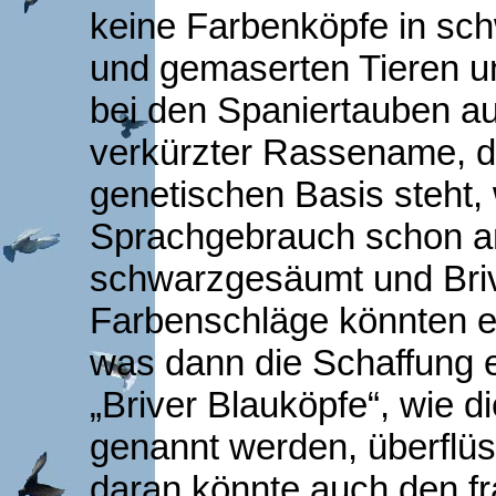
keine Farbenköpfe in sc
und gemaserten Tieren u
bei den Spaniertauben au
verkürzter Rassename, de
genetischen Basis steht,
Sprachgebrauch schon an
schwarzgesäumt und Briv
Farbenschläge könnten e
was dann die Schaffung 
„Briver Blauköpfe“, wie d
genannt werden, überflü
daran könnte auch den f