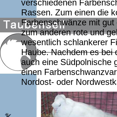
verschiedenen Farbensc
Rassen. Zum einen die 
Farbenschwänze mit gut 
zum anderen rote und ge
wesentlich schlankerer Fi
Haube. Nachdem es bei 
auch eine Südpolnische gi
einen Farbenschwanzvaria
Nordost- oder Nordwest