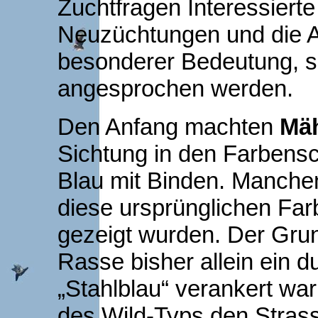
Zuchtfragen Interessierte
Neuzüchtungen und die 
besonderer Bedeutung, s
angesprochen werden.
Den Anfang machten
Mäh
Sichtung in den Farbens
Blau mit Binden. Manche
diese ursprünglichen Fa
gezeigt wurden. Der Grund
Rasse bisher allein ein d
„Stahlblau“ verankert wa
des Wild-Typs den Stra