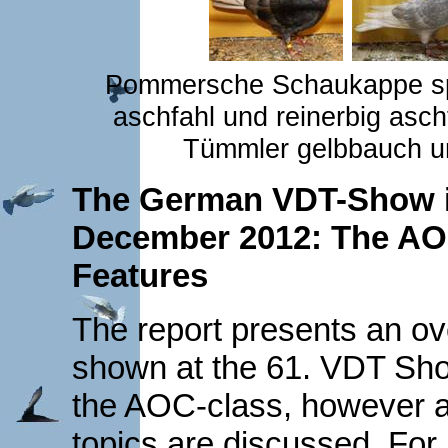
Pommersche Schaukappe spa
aschfahl und reinerbig asch
Tümmler gelbbauch 
The German VDT-Show i
December 2012: The AOC
Features
The report presents an ov
shown at the 61. VDT Sho
the AOC-class, however a
topics are discussed. Fo