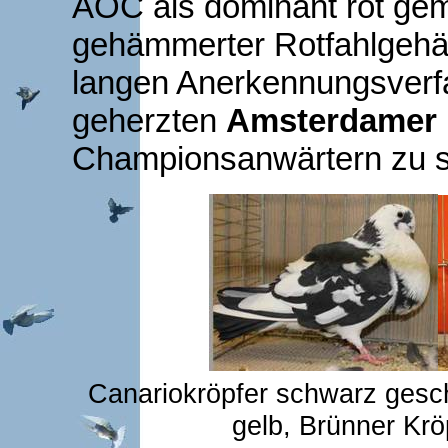
AOC als dominant rot geme
gehämmerter Rotfahlgeh
langen Anerkennungsverfa
geherzten
Amsterdamer 
Championsanwärtern zu 
Canariokröpfer schwarz gesc
gelb, Brünner Kröp