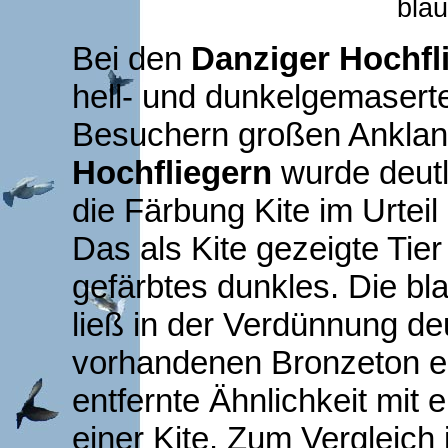
bla
Bei den
Danziger Hochfl
hell- und dunkelgemasert
Besuchern großen Anklan
Hochfliegern
wurde deutl
die Färbung Kite im Urtei
Das als Kite gezeigte Tie
gefärbtes dunkles. Die b
ließ in der Verdünnung de
vorhandenen Bronzeton er
entfernte Ähnlichkeit mit
einer Kite. Zum Vergleich i