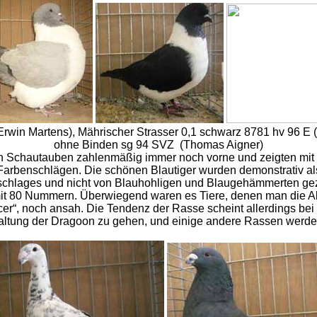
Erwin Martens), Mährischer Strasser 0,1 schwarz 8781 hv 96 E 
ohne Binden sg 94 SVZ (Thomas Aigner)
en Schautauben zahlenmäßig immer noch vorne und zeigten mit
 Farbenschlägen. Die schönen Blautiger wurden demonstrativ als
schlages und nicht von Blauhohligen und Blaugehämmerten gez
it 80 Nummern. Überwiegend waren es Tiere, denen man die A
er“, noch ansah. Die Tendenz der Rasse scheint allerdings bei
haltung der Dragoon zu gehen, und einige andere Rassen werd