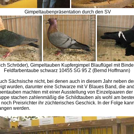
Gimpeltaubenpräsentation durch den SV
ch Schröder), Gimpeltauben Kupfergimpel Blauflügel mit Binde
Feldfarbentaube schwarz 10455 SG 95 Z (Bernd Hoffmann)
auch Sächsische nicht, bei denen auch in diesem Jahr neben 
gt wurden, darunter eine Schwarze mit V Blaues Band, die ande
entauben machten mit einer Ausstellung von Einzelpaaren der 
ppe stachen zahlenmäßig die Schildtauben als wohl am besten
ch Preisrichter ihr züchterisches Geschick. In der Folge kann
gangen werden.