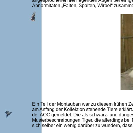
angesprochenen tief liegenden Augen bei einig
Abnormitäten „Falten, Spalten, Wirbel“ zusamm
Ein Teil der Montauban war zu diesem frühen Zei
am Anfang der Kollektion stehende Tiere erklärt
der AOC gemeldet. Die als schwarz- und dunges
Musterbeschreibungen Tiger, die allerdings be
sich selber ein wenig darüber zu wundern, dass