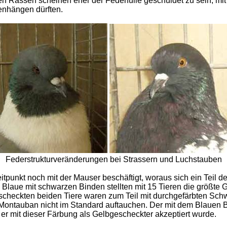
en Rassen scheinen eher der Federfülle geschuldet zu sein, mi
enhängen dürften.
Federstrukturveränderungen bei Strassern und Luchstauben
tpunkt noch mit der Mauser beschäftigt, woraus sich ein Teil d
. Blaue mit schwarzen Binden stellten mit 15 Tieren die größte 
checkten beiden Tiere waren zum Teil mit durchgefärbten Schw
i Montauban nicht im Standard auftauchen. Der mit dem Blauen 
 er mit dieser Färbung als Gelbgescheckter akzeptiert wurde.