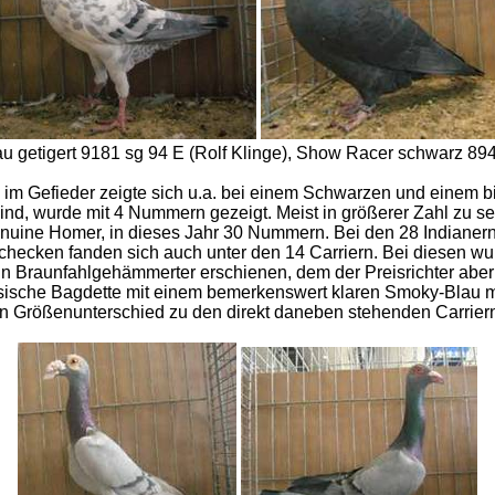
 getigert 9181 sg 94 E (Rolf Klinge), Show Racer schwarz 894
im Gefieder zeigte sich u.a. bei einem Schwarzen und einem bi
 sind, wurde mit 4 Nummern gezeigt. Meist in größerer Zahl zu 
Genuine Homer, in dieses Jahr 30 Nummern. Bei den 28 Indian
ecken fanden sich auch unter den 14 Carriern. Bei diesen wur
ein Braunfahlgehämmerter erschienen, dem der Preisrichter ab
zösische Bagdette mit einem bemerkenswert klaren Smoky-Blau
den Größenunterschied zu den direkt daneben stehenden Carrier