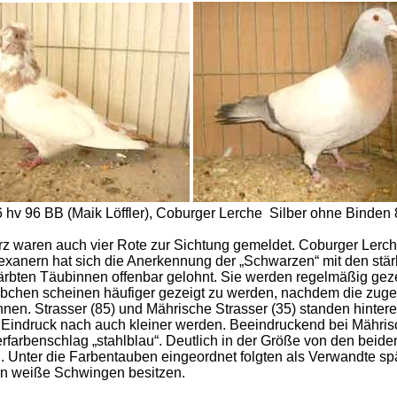
hv 96 BB (Maik Löffler), Coburger Lerche Silber ohne Binden 
 waren auch vier Rote zur Sichtung gemeldet. Coburger Lerchen
Texanern hat sich die Anerkennung der „Schwarzen“ mit den stä
rbten Täubinnen offenbar gelohnt. Sie werden regelmäßig gezei
bchen scheinen häufiger gezeigt zu werden, nachdem die zuge
nnen. Strasser (85) und Mährische Strasser (35) standen hinte
Eindruck nach auch kleiner werden. Beeindruckend bei Mährisc
rfarbenschlag „stahlblau“. Deutlich in der Größe von den beide
n. Unter die Farbentauben eingeordnet folgten als Verwandte 
rn weiße Schwingen besitzen.