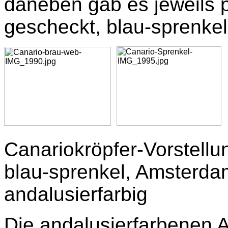
daneben gab es jeweils 
gescheckt, blau-sprenkel
Canariokröpfer-Vorstellu
blau-sprenkel, Amsterdam
andalusierfarbig
Die andalusierfarbenen 