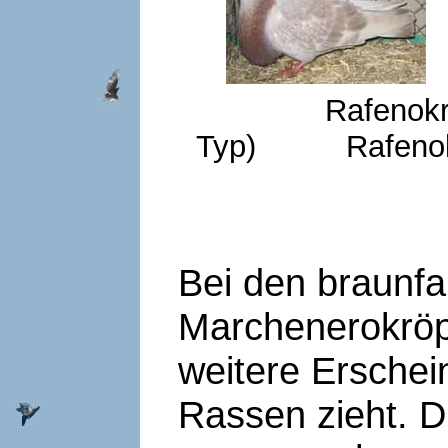
Rafenokröpfe
Typ) Rafenokröp
Bei den braunf
Marchenerokröp
weitere Erschei
Rassen zieht. D