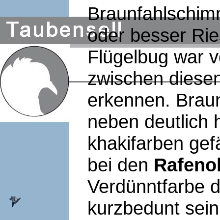
Braunfahlschim
oder besser Ri
Flügelbug war v
zwischen diese
erkennen. Brau
neben deutlich 
khakifarben gef
bei den
Rafeno
Verdünntfarbe d
kurzbedunt sein