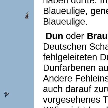
haben dürfte. I
Blaueulige, gene
Blaueulige.
Dun
oder
Bra
Deutschen Scha
fehlgeleiteten D
Dunfarbenen auf
Andere Fehleins
auch darauf zurü
vorgesehenes Ti