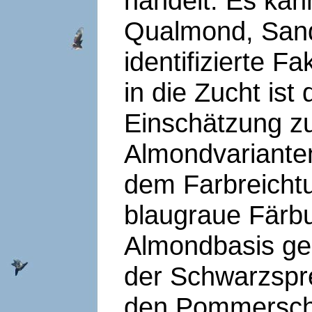
handelt. Es kan
Qualmond, Sand
identifizierte F
in die Zucht ist
Einschätzung z
Almondvarianten
dem Farbreicht
blaugraue Färb
Almondbasis gez
der Schwarzspre
den Pommersch