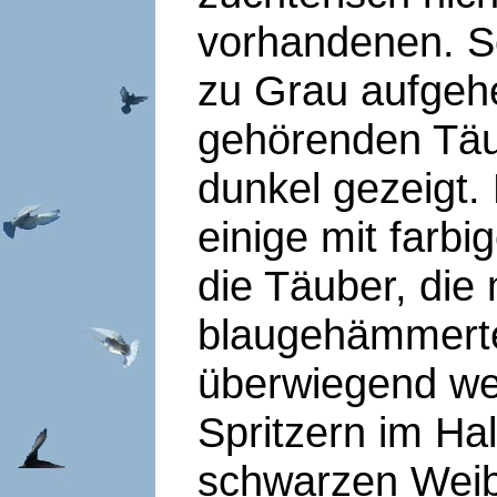
vorhandenen. S
zu Grau aufgehe
gehörenden Täu
dunkel gezeigt.
einige mit farb
die Täuber, die
blaugehämmerte
überwiegend wei
Spritzern im Ha
schwarzen Wei