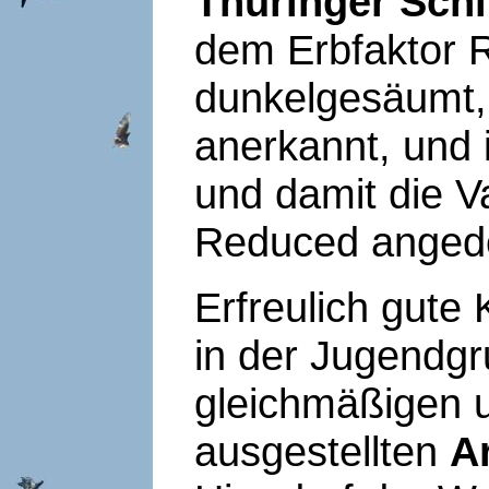
Thüringer Sch
dem Erbfaktor R
dunkelgesäumt,
anerkannt, und 
und damit die V
Reduced angede
Erfreulich gute 
in der Jugendgr
gleichmäßigen u
ausgestellten
A