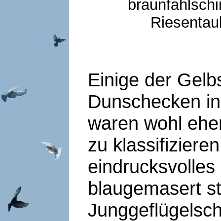
braunfah
Riesentau
Einige der Gel
Dunschecken in
waren wohl ehe
zu klassifiziere
eindrucksvolles 
blaugemasert s
Junggeflügelsch