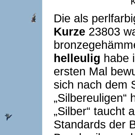
Die als perlfarb
Kurze
23803 war
bronzegehämme
helleulig
habe i
ersten Mal bew
sich nach dem 
„Silbereuligen“
„Silber“ taucht a
Standards der Be