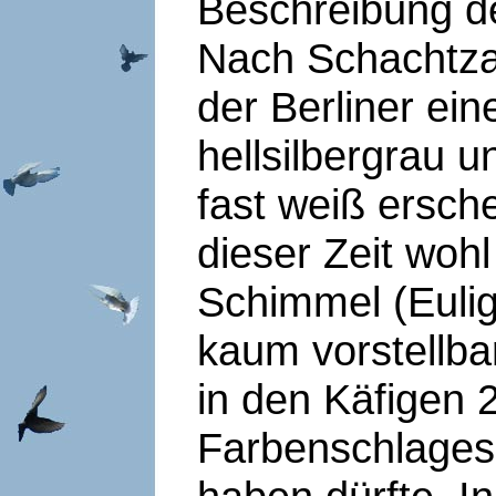
Beschreibung d
Nach Schachtza
der Berliner ei
hellsilbergrau u
fast weiß ersch
dieser Zeit woh
Schimmel (Eulig
kaum vorstellbar
in den Käfigen 
Farbenschlages