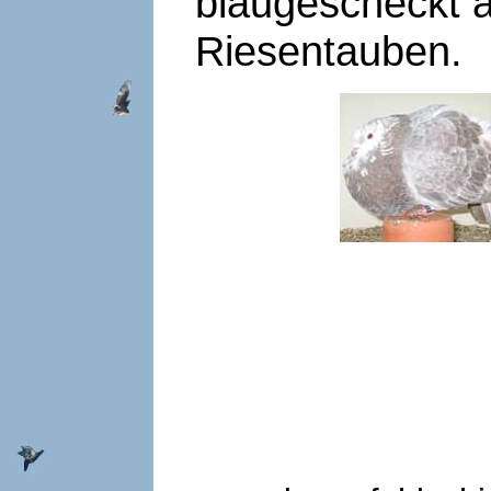
blaugescheckt a
Riesentauben.
Mar