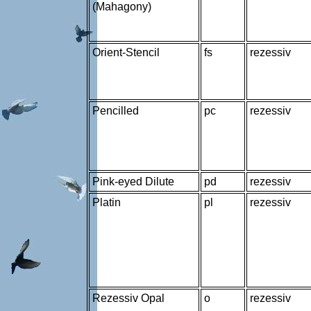
(Mahagony)
Orient-Stencil
fs
rezessiv
Pencilled
pc
rezessiv
Pink-eyed Dilute
pd
rezessiv
Platin
pl
rezessiv
Rezessiv Opal
o
rezessiv