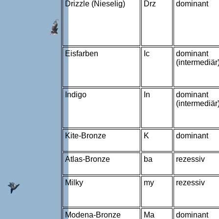
Drizzle (Nieselig)
Drz
dominant
Eisfarben
Ic
dominant
(intermediär
Indigo
In
dominant
(intermediär
Kite-Bronze
K
dominant
Atlas-Bronze
ba
rezessiv
Milky
my
rezessiv
Modena-Bronze
Ma
dominant