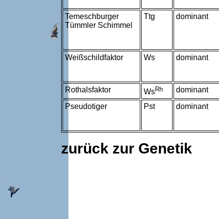
Temeschburger
Ttg
dominant
Tümmler Schimmel
Weißschildfaktor
Ws
dominant
Rothalsfaktor
Rh
dominant
Ws
Pseudotiger
Pst
dominant
zurück zur Genetik