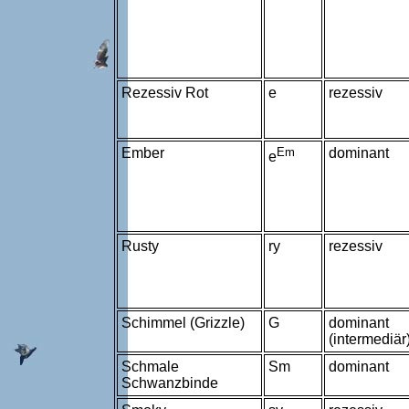
Rezessiv Rot
e
rezessiv
Ember
Em
dominant
e
Rusty
ry
rezessiv
Schimmel (Grizzle)
G
dominant
(intermediär
Schmale
Sm
dominant
Schwanzbinde