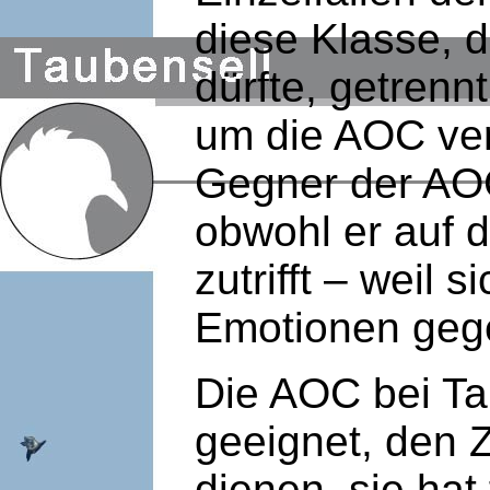
diese Klasse, d
dürfte, getrenn
um die AOC ver
Gegner der AOC
obwohl er auf 
zutrifft – weil 
Emotionen geg
Die AOC bei Ta
geeignet, den
dienen, sie ha