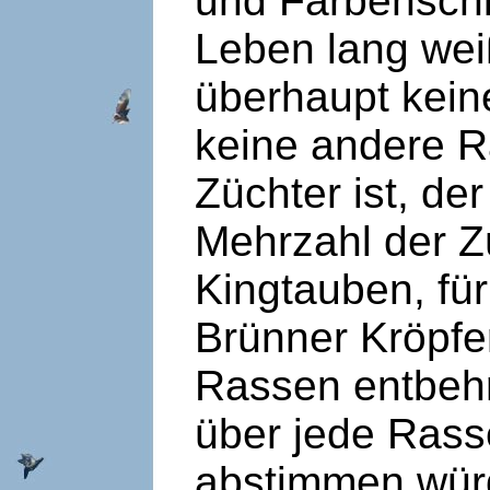
und Farbenschl
Leben lang wei
überhaupt kein
keine andere R
Züchter ist, de
Mehrzahl der Z
Kingtauben, fü
Brünner Kröpfe
Rassen entbehr
über jede Rass
abstimmen würd