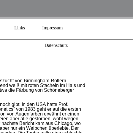
Links
Impressum
Datenschutz
ngszucht von Birmingham-Rollern
gend weiß mit roten Stacheln im Hals und
 etwa die Färbung von Schöneberger
och gibt. In den USA hatte Prof.
etics“ von 1983 geht er auf die ersten
sion von Augenfarben erwähnt er einen
eien aber alle gestorben, wohl wegen
er nächste Bericht kam aus Chicago, wo
aber nur ein Weibchen überlebte. Der
bunden. Die Taube hatte eine schlechte