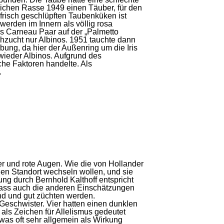
eichen Rasse 1949 einen Täuber, für den
frisch geschlüpften Taubenküken ist
werden im Innern als völlig rosa
es Carneau Paar auf der „Palmetto
hzucht nur Albinos. 1951 tauchte dann
bung, da hier der Außenring um die Iris
wieder Albinos. Aufgrund des
che Faktoren handelte. Als
.
er und rote Augen. Wie die von Hollander
den Standort wechseln wollen, und sie
ung durch Bernhold Kalthoff entspricht
 dass auch die anderen Einschätzungen
nd und gut züchten werden.
 Geschwister. Vier hatten einen dunklen
 als Zeichen für Allelismus gedeutet
as oft sehr allgemein als Wirkung