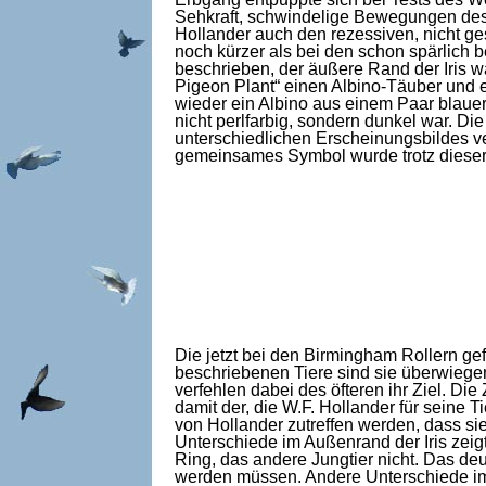
Sehkraft, schwindelige Bewegungen des 
Hollander auch den rezessiven, nicht g
noch kürzer als bei den schon spärlich 
beschrieben, der äußere Rand der Iris w
Pigeon Plant“ einen Albino-Täuber und e
wieder ein Albino aus einem Paar blauer
nicht perlfarbig, sondern dunkel war. D
unterschiedlichen Erscheinungsbildes ve
gemeinsames Symbol wurde trotz dieser 
Die jetzt bei den Birmingham Rollern ge
beschriebenen Tiere sind sie überwiegen
verfehlen dabei des öfteren ihr Ziel. Di
damit der, die W.F. Hollander für seine
von Hollander zutreffen werden, dass si
Unterschiede im Außenrand der Iris zeig
Ring, das andere Jungtier nicht. Das deu
werden müssen. Andere Unterschiede im 