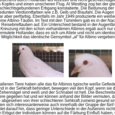
Kopfes und einen unsicheren Flug. Al Westling zog bei der gl
eschlechtsgebundenen Erbgang konstatierte. Die Bedunung der 
bedunten Verdünntfarben wie z.B. Gelb und Blaufahl. Die Augen 
ar aber perlfarbig. Ebenfalls im Jahr 1949 produzierte ein weiß
ine Albino-Täubin. Im Test mit den Tümmlern gab es in der Nac
 Reisebrieftauben auf. Ein Unterschied bestand in der Augenfär
ie Kreuzung mit den schon vorhandenen Albinos ergab auch nur 
rmutete Hollander, dass es sich um Allele und nicht um identis
Möglichkeit das identische Gensymbol „al“ für Albino vergeben
fallenen Tiere haben alle das für Albinos typische weiße Gefied
d in der Sehkraft behindert, bewegen viel den Kopf, wenn sie 
e Zehennägel sind weiß und der Schnabel ist hell. Die Beschreib
 Tiere gegeben hat und wir können anhand der Bilder vermuten,
e abgesehen von ihrer schlechteren Sehkraft zumeist gesund si
ten sich interessanterweise auch innerhalb der Gruppe der fünf
tet darauf hin, dass geringe Unterschiede in der Außeniris nicht
Erbgut der Individuen können auf die Färbung Einfluß haben, w