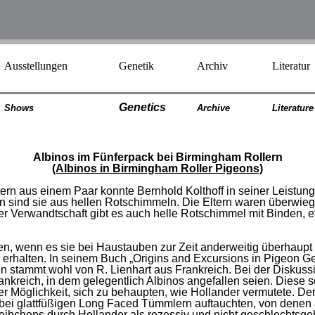
Ausstellungen
Genetik
Archiv
Literatur
Genetics
Shows
Archiv
e
Literatur
e
Albinos im Fünferpack bei Birmingham Rollern
(Albinos in Birmingham Roller Pigeons)
tern aus einem Paar konnte Bernhold Kolthoff in seiner Leistu
en sind sie aus hellen Rotschimmeln. Die Eltern waren überwie
der Verwandtschaft gibt es auch helle Rotschimmel mit Binden,
en, wenn es sie bei Haustauben zur Zeit anderweitig überhaupt n
rhalten. In seinem Buch „Origins and Excursions in Pigeon Gen
ten stammt wohl von R. Lienhart aus Frankreich. Bei der Diskus
kreich, in dem gelegentlich Albinos angefallen seien. Diese s
er Möglichkeit, sich zu behaupten, wie Hollander vermutete. D
ei glattfüßigen Long Faced Tümmlern auftauchten, von denen 
eibchens durch Hollander als rezessiv und nicht geschlechtsge