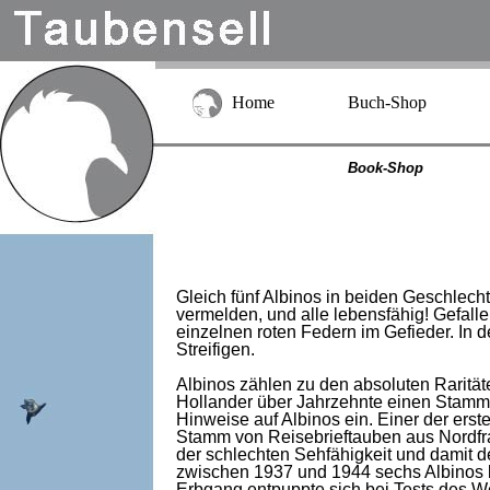
Home
Buch-Shop
Book-Shop
Gleich fünf Albinos in beiden Geschlech
vermelden, und alle lebensfähig! Gefall
einzelnen roten Federn im Gefieder. In 
Streifigen.
Albinos zählen zu den absoluten Rarität
Hollander über Jahrzehnte einen Stamm e
Hinweise auf Albinos ein. Einer der ers
Stamm von Reisebrieftauben aus Nordfran
der schlechten Sehfähigkeit und damit d
zwischen 1937 und 1944 sechs Albinos b
Erbgang entpuppte sich bei Tests des W