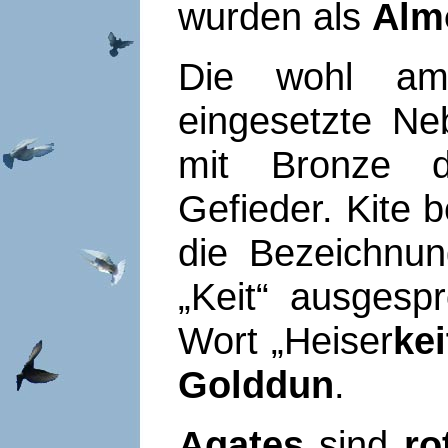
wurden als
Alm
Die wohl am
eingesetzte Ne
mit Bronze d
Gefieder. Kite 
die Bezeichnu
„Keit“ ausgesp
Wort „Heiser
kei
Golddun
.
Agates
sind
ro