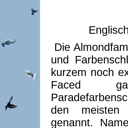
Englisc
Die Almondfamil
und Farbenschl
kurzem noch exk
Faced g
Paradefarbensc
den meisten 
genannt. Nam