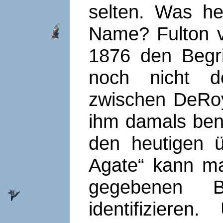
selten. Was h
Name? Fulton 
1876 den Begri
noch nicht d
zwischen DeRoy
ihm damals ben
den heutigen ü
Agate“ kann ma
gegebenen B
identifiziere