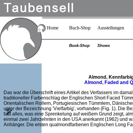
Home
Buch-Shop
Ausstellungen
Book-Shop
Shows
Almond, Kennfarbi
Almond, Faded and Q
Das war die Überschrift eines Artikel des Verfassers im dama
traditioneller Farbenschlag der Englischen Short Faced Tümml
Orientalischen Rollern, Portugiesischen Tümmlern, Dänisch
unter der Bezeichnung 'Vielfarbig', vorhanden (Fig. 1). Die B
fast alles, was eine Sprenkelung auf weißem Grund zeigt, a
einmal zwei Jahrzehnten in den USA anerkannt (1962) und w
Anhänger. Die ersten qualmondfarbenen Englischen Long Fac