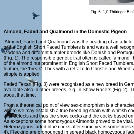
Fig. 6: 1,0 Thüringer Ein
Almond, Faded and Qualmond in the Domestic Pigeon
'Almond, Faded and Qualmond' was the heading of an article t
of the English Short Faced Tumblers is and was a well recogni
Modena and different tumbler breeds like Danish and Portugues
(Fig. 1). The responsible genetic trait often is called 'almond'.
of the almond nut prominent in English Short Faced Tumblers. T
feather, the 'break'. Thus with a retrace to Christie and Wriedt
stipple is applied.
Faded Texan (Fig. 3) were recognized as a new breed in Germany
available also in other breeds, e.g. in Show Racers (Fig. 2)
about that time.
From a theoretical point of view sex-dimorphism is a characteris
where we may establish a true breeding strain with whitis
vital defects and thus the show cocks and the cocks based on t
As exceptions some homozygous Almonds proved to be vital. D
Heterozygous faded blue cocks after some years sometimes sh
4). Flecking are pronounced in spread black homozygous faded