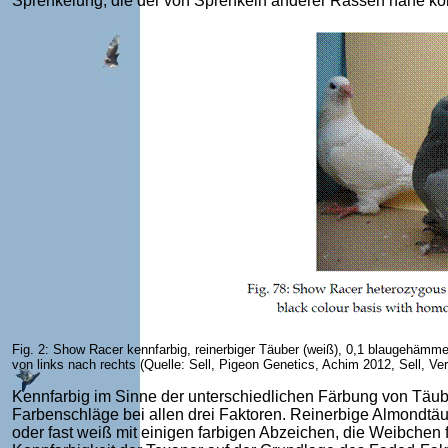
Sprenkelung, die der von Sprenkeln anderer Rassen nahe ko
Fig. 2: Show Racer kennfarbig, reinerbiger Täuber (weiß), 0,1 blaugehämmert
von links nach rechts (Quelle: Sell, Pigeon Genetics, Achim 2012, Sell, Ve
Kennfarbig im Sinne der unterschiedlichen Färbung von Täube
Farbenschläge bei allen drei Faktoren. Reinerbige Almondtäu
oder fast weiß mit einigen farbigen Abzeichen, die Weibchen