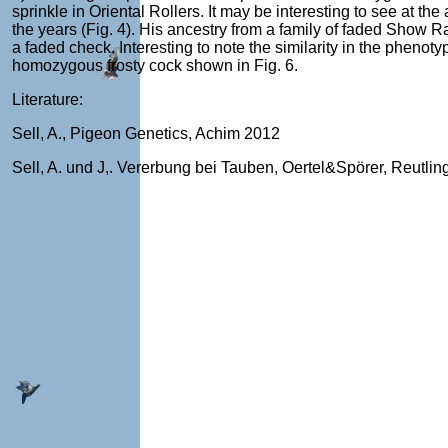
sprinkle in Oriental Rollers. It may be interesting to see at t
the years (Fig. 4). His ancestry from a family of faded Show Ra
a faded check. Interesting to note the similarity in the phenoty
homozygous frosty cock shown in Fig. 6.
Literature:
Sell, A., Pigeon Genetics, Achim 2012
Sell, A. und J,. Vererbung bei Tauben, Oertel&Spörer, Reutli