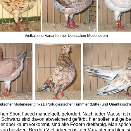
Vielfarbene Varianten bei Deutschen Modenesern
utscher Modeneser (links), Portugiesischer Tümmler (Mitte) und Orientalischer
chen Short Faced mandelgelb gefordert. Nach jeder Mauser ist 
d Schwanz sind davon abweichend gefärbt, hier sollen auf ge
 der aber kaum vorkommt, sind alle Federn dreifarbig. Man sprich
on besitzen. Bei den Vielfarbenen ist der Variantenreichtum so