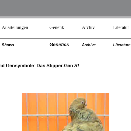
Ausstellungen
Genetik
Archiv
Literatur
Genetics
Shows
Archiv
e
Literatur
e
und Gensymbole: Das Stipper-Gen
St