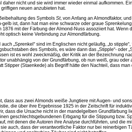
wahl daher nicht und sie wird immer wieder einmal aufkommen. Ein
riffigen neuen anzubieten hat.
 Beibehaltung des Symbols
St
, von Anfang an Almondfaktor, und 
-gelb ist, dann hat man eine schwarze oder graue Sprenkelung
on 1876 mit der Färbung der Almond-Nuss assoziiert hat. Wenn d
teht optisch keine Verbindung zur Almondfärbung.
auch „Sprenkel“ sind im Englischen nicht geläufig, „to stipple“, 
sbuchstaben des Symbols, es wäre dann das „Stipple“- oder „St
ssen ist es wohl zweckmäßig, der Kritik an der Bezeichnung n
aktor unabhängig von der Grundfärbung, ob nun weiß, grau oder
tt Stipper (Staenkede) als Begriff hätte den Nachteil, dass ma
nt, dass aus zwei Almonds weiße Jungtiere mit Augen- und sonst
ie, die über ihre Ergebnisse 1925 in der Zeitschrift für induk
r, dass die Ursache nicht in der mandelgelben Grundfärbung lie
inen geschlechtsgebundenen Erbgang für die Stippung bzw. Spre
uf, mit denen die Autoren ihre Analyse durchführten, und die m
sie auch, dass der verantwortliche Faktor nur bei reinerbigen 