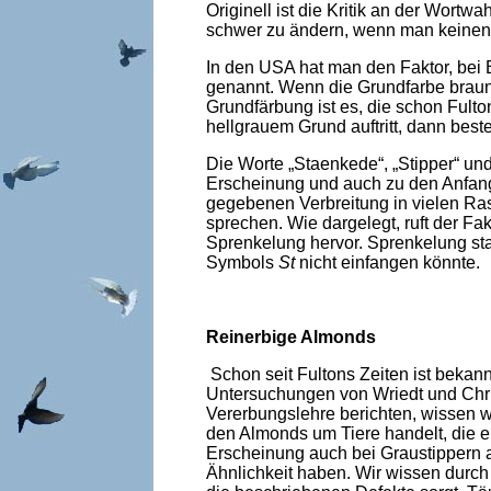
Originell ist die Kritik an der Wort
schwer zu ändern, wenn man keinen g
In den USA hat man den Faktor, bei
genannt. Wenn die Grundfarbe braun
Grundfärbung ist es, die schon Fult
hellgrauem Grund auftritt, dann bes
Die Worte „Staenkede“, „Stipper“ und 
Erscheinung und auch zu den Anfang
gegebenen Verbreitung in vielen Ra
sprechen. Wie dargelegt, ruft der F
Sprenkelung hervor. Sprenkelung sta
Symbols
St
nicht einfangen könnte.
Reinerbige Almonds
Schon seit Fultons Zeiten ist bekan
Untersuchungen von Wriedt und Christ
Vererbungslehre berichten, wissen wi
den Almonds um Tiere handelt, die e
Erscheinung auch bei Graustippern a
Ähnlichkeit haben. Wir wissen durch 