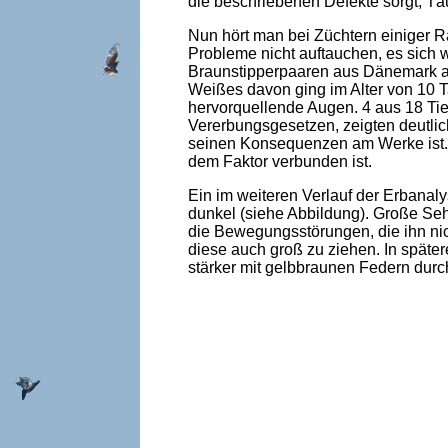
die beschriebenen Defekte sorgt, Täu
Nun hört man bei Züchtern einiger R
Probleme nicht auftauchen, es sich 
Braunstipperpaaren aus Dänemark au
Weißes davon ging im Alter von 10 T
hervorquellende Augen. 4 aus 18 Tier
Vererbungsgesetzen, zeigten deutlic
seinen Konsequenzen am Werke ist. U
dem Faktor verbunden ist.
Ein im weiteren Verlauf der Erbanaly
dunkel (siehe Abbildung). Große Se
die Bewegungsstörungen, die ihn nic
diese auch groß zu ziehen. In späte
stärker mit gelbbraunen Federn dur