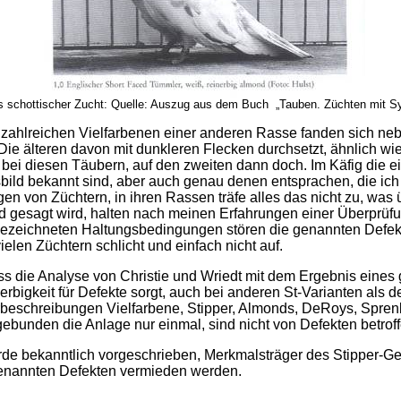
s schottischer Zucht: Quelle: Auszug aus dem Buch „Tauben. Züchten mit Sy
 zahlreichen Vielfarbenen einer anderen Rasse fanden sich neb
Die älteren davon mit dunkleren Flecken durchsetzt, ähnlich wie 
 bei diesen Täubern, auf den zweiten dann doch. Im Käfig die
ild bekannt sind, aber auch genau denen entsprachen, die ich
en von Züchtern, in ihren Rassen träfe alles das nicht zu, wa
gesagt wird, halten nach meinen Erfahrungen einer Überprüfung
ezeichneten Haltungsbedingungen stören die genannten Defekte
vielen Züchtern schlicht und einfach nicht auf.
ass die Analyse von Christie und Wriedt mit dem Ergebnis ein
bigkeit für Defekte sorgt, auch bei anderen St-Varianten als de
beschreibungen Vielfarbene, Stipper, Almonds, DeRoys, Spren
ebunden die Anlage nur einmal, sind nicht von Defekten betroff
de bekanntlich vorgeschrieben, Merkmalsträger des Stipper-Ge
genannten Defekten vermieden werden.