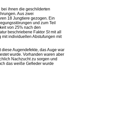
bei ihnen die geschilderten
ahrungen. Aus zwei
ren 18 Jungtiere gezogen. Ein
ewegungsstörungen und zum Teil
chkeit von 25% nach den
ratur beschriebene Faktor
St
mit all
 mit individuellen Abstufungen mit
cht diese Augendefekte, das Auge war
testet wurde. Vorhanden waren aber
ichlich Nachzucht zu sorgen und
 auch das weiße Gefieder wurde