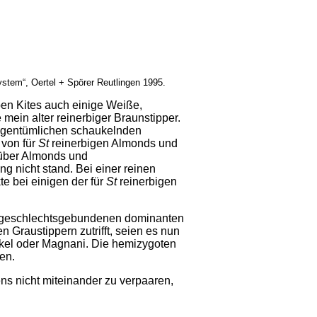
stem“, Oertel + Spörer Reutlingen 1995.
en Kites auch einige Weiße,
mein alter reinerbiger Braunstipper.
 eigentümlichen schaukelnden
 von für
St
reinerbigen Almonds und
s über Almonds und
 nicht stand. Bei einer reinen
 bei einigen der für
St
reinerbigen
es geschlechtsgebundenen dominanten
n Graustippern zutrifft, seien es nun
kel oder Magnani. Die hemizygoten
en.
ns nicht miteinander zu verpaaren,