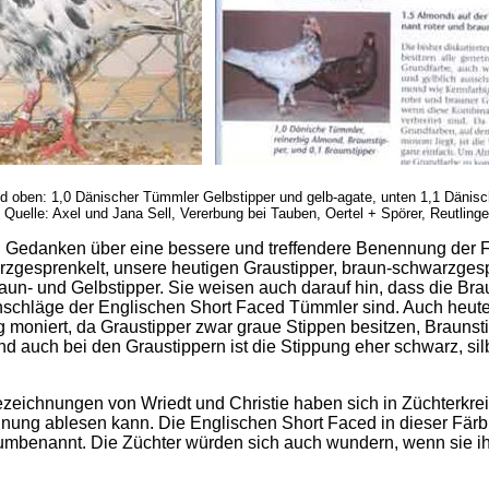
ld oben: 1,0 Dänischer Tümmler Gelbstipper und gelb-agate, unten 1,1 Dänisch
 Quelle: Axel und Jana Sell, Vererbung bei Tauben, Oertel + Spörer, Reutling
h Gedanken über eine bessere und treffendere Benennung der
zgesprenkelt, unsere heutigen Graustipper, braun-schwarzgesp
aun- und Gelbstipper. Sie weisen auch darauf hin, dass die Br
schläge der Englischen Short Faced Tümmler sind. Auch heute
g moniert, da Graustipper zwar graue Stippen besitzen, Braunst
d auch bei den Graustippern ist die Stippung eher schwarz, sil
eichnungen von Wriedt und Christie haben sich in Züchterkrei
ung ablesen kann. Die Englischen Short Faced in dieser Fär
umbenannt. Die Züchter würden sich auch wundern, wenn sie ihr