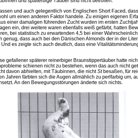
binnen und spalterbige Täuber sind nicht betroffen.
assen und auch gelegentlich von Englischen Short Faced, dass 
wohl um einen anderen Faktor handele. Zu einigen eigenen Erf
s einer damaligen führenden Zucht wurden im ersten Zuchtjah
agen ein, drei weitere waren ebenfalls weiß gefärbt, hatten B
en, bei statistisch zu erwartenden 4,5 bei einer Wahrscheinli
h genug, dass auch bei den Dänischen Almonds der in der Lite
nd es zeigte sich auch deutlich, dass eine Vitalitätsminderung
se gefallener späterer reinerbiger Braunstippertäuber hatte ni
hprobleme schienen nicht zu bestehen, wenn das auch nicht ge
ht davon abhielten, mit Täubinnen, die nicht
St
besaßen, für re
ren Jahren färbten sich die Augen allmählich zu perlfarbig um,
chsetzt. An den Bewegungsstörungen änderte sich nichts.