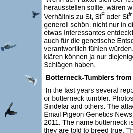
herausstellen sollte, wären
F
fr
Verhältnis zu St, St
oder St
generell schön, nicht nur in 
etwas Interessantes entdeckt
auch für die genetische Ent
verantwortlich fühlen würden
klären können ja nur diejenig
Schlägen haben.
Botterneck-Tumblers from 
In the last years several rep
or butterneck tumbler. Photos
Sindelar and others. The att
Email Pigeon Genetics Newsle
2011. The name butterneck is
they are told to breed true. T