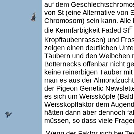
auf dem Geschlechtschromosom
von St (eine Alternative von 
Chromosom) sein kann. Alle b
F
die Kennfarbigkeit Faded St
Kropftaubenrassen) und Fros
zeigen einen deutlichen Unt
Täubern und den Weibchen mi
Botternecks offenbar nicht g
keine reinerbigen Täuber mit
man es aus der Almondzucht 
der Pigeon Genetic Newslette
es sich um Weissköpfe (Bald
Weisskopffaktor dem Augende
hätten dann aber dennoch fal
müssen, so dass viele Fragen
Wenn der Faktor sich bei Te