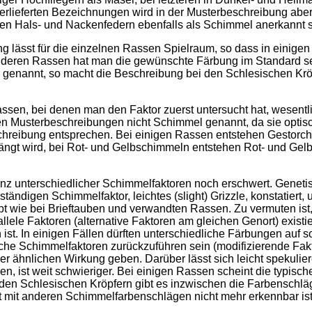
erlieferten Bezeichnungen wird in der Musterbeschreibung aber
gen Hals- und Nackenfedern ebenfalls als Schimmel anerkannt s
g lässt für die einzelnen Rassen Spielraum, so dass in einige
 anderen Rassen hat man die gewünschte Färbung im Standard s
 genannt, so macht die Beschreibung bei den Schlesischen Krö
sen, bei denen man den Faktor zuerst untersucht hat, wesentlic
n Musterbeschreibungen nicht Schimmel genannt, da sie optisc
eibung entsprechen. Bei einigen Rassen entstehen Gestorchte,
 wird, bei Rot- und Gelbschimmeln entstehen Rot- und Gelbstr
enz unterschiedlicher Schimmelfaktoren noch erschwert. Genetis
ändigen Schimmelfaktor, leichtes (slight) Grizzle, konstatiert,
bt wie bei Brieftauben und verwandten Rassen. Zu vermuten ist
 allele Faktoren (alternative Faktoren am gleichen Genort) exis
n ist. In einigen Fällen dürften unterschiedliche Färbungen auf 
iche Schimmelfaktoren zurückzuführen sein (modifizierende Fak
r ähnlichen Wirkung geben. Darüber lässt sich leicht spekulier
en, ist weit schwieriger. Bei einigen Rassen scheint die typis
den Schlesischen Kröpfern gibt es inzwischen die Farbenschlä
t mit anderen Schimmelfarbenschlägen nicht mehr erkennbar ist