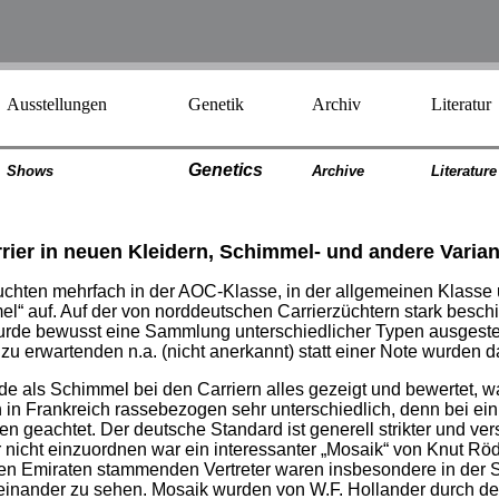
Ausstellungen
Genetik
Archiv
Literatur
Genetics
Shows
Archiv
e
Literatur
e
rier in neuen Kleidern, Schimmel- und andere Varia
auchten mehrfach in der AOC-Klasse, in der allgemeinen Klass
l“ auf. Auf der von norddeutschen Carrierzüchtern stark besc
urde bewusst eine Sammlung unterschiedlicher Typen ausgestel
e zu erwartenden n.a. (nicht anerkannt) statt einer Note wurde
rde als Schimmel bei den Carriern alles gezeigt und bewertet, 
uch in Frankreich rassebezogen sehr unterschiedlich, denn bei e
n geachtet. Der deutsche Standard ist generell strikter und ver
r nicht einzuordnen war ein interessanter „Mosaik“ von Knut Rö
n Emiraten stammenden Vertreter waren insbesondere in der Sc
inander zu sehen. Mosaik wurden von W.F. Hollander durch den 