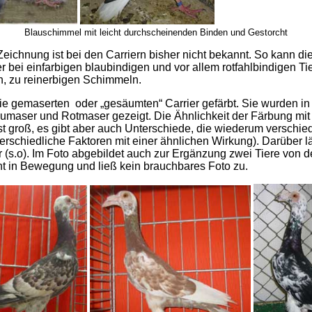
Blauschimmel mit leicht durchscheinenden Binden und Gestorcht
 Zeichnung ist bei den Carriern bisher nicht bekannt. So kann d
r bei einfarbigen blaubindigen und vor allem rotfahlbindigen Tie
n, zu reinerbigen Schimmeln.
die gemaserten oder „gesäumten“ Carrier gefärbt. Sie wurden i
maser und Rotmaser gezeigt. Die Ähnlichkeit der Färbung mit
st groß, es gibt aber auch Unterschiede, die wiederum verschi
erschiedliche Faktoren mit einer ähnlichen Wirkung). Darüber läs
r (s.o). Im Foto abgebildet auch zur Ergänzung zwei Tiere von
 in Bewegung und ließ kein brauchbares Foto zu.