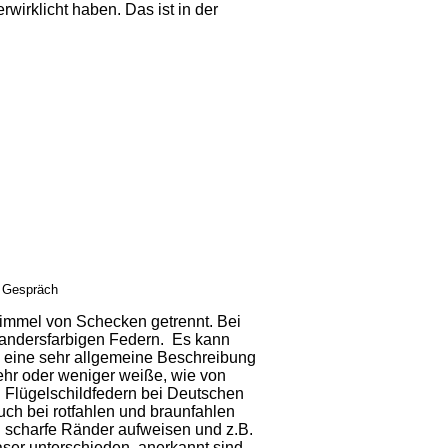
rwirklicht haben. Das ist in der
m Gespräch
immel von Schecken getrennt. Bei
 andersfarbigen Federn. Es kann
 eine sehr allgemeine Beschreibung
ehr oder weniger weiße, wie von
n Flügelschildfedern bei Deutschen
ch bei rotfahlen und braunfahlen
scharfe Ränder aufweisen und z.B.
ser unterschieden, anerkannt sind.