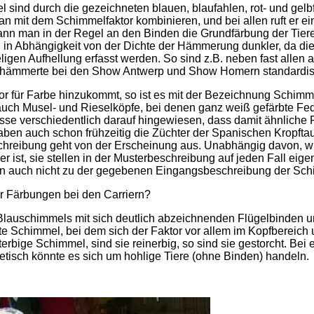
sind durch die gezeichneten blauen, blaufahlen, rot- und gelb
 mit dem Schimmelfaktor kombinieren, und bei allen ruft er ei
ann man in der Regel an den Binden die Grundfärbung der Tiere 
 in Abhängigkeit von der Dichte der Hämmerung dunkler, da d
ligen Aufhellung erfasst werden. So sind z.B. neben fast alle
hämmerte bei den Show Antwerp und Show Homern standardisi
or für Farbe hinzukommt, so ist es mit der Bezeichnung Schimme
 auch Musel- und Rieselköpfe, bei denen ganz weiß gefärbte 
esse verschiedentlich darauf hingewiesen, dass damit ähnliche
aben auch schon frühzeitig die Züchter der Spanischen Kropft
reibung geht von der Erscheinung aus. Unabhängig davon, wi
er ist, sie stellen in der Musterbeschreibung auf jeden Fall e
sen auch nicht zu der gegebenen Eingangsbeschreibung der Sc
der Färbungen bei den Carriern?
Blauschimmels mit sich deutlich abzeichnenden Flügelbinden 
e Schimmel, bei dem sich der Faktor vor allem im Kopfbereich 
terbige Schimmel, sind sie reinerbig, so sind sie gestorcht. Be
tisch könnte es sich um hohlige Tiere (ohne Binden) handeln.