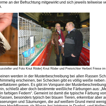
rme an der Befruchtung mitgewirkt und sich jeweils teilweise ve
n.
ussteller und Foto Knut Röder) Knut Röder und Preisrichter Herbert Friese i
einen werden in der Musterbeschreibung bei allen Rassen Sch
chimmelig erscheinen, bei Schecken gibt es völlig weiße neben
lfaktoren geben. Es gibt im Vorspann der Musterbeschreibung
in, schließt aber doch bestimmte weißliche Färbungen aus: „M
n farbigen Federn“. Gemeint ist damit die typische Färbung vo
ssen, besonders typisch bei blauen Tieren, erkennbar aber au
Maserungen und Säumungen, die auf weißem Grund meist wenig 
er Hochfliegern als Maser, bei letzteren in Dunkel- und Hellma