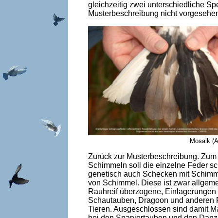
gleichzeitig zwei unterschiedliche Spe
Musterbeschreibung nicht vorgesehe
Mosaik (A
Zurück zur Musterbeschreibung. Zum 
Schimmeln soll die einzelne Feder s
genetisch auch Schecken mit Schimme
von Schimmel. Diese ist zwar allgeme
Rauhreif überzogene, Einlagerungen i
Schautauben, Dragoon und anderen Ra
Tieren. Ausgeschlossen sind damit 
bei den Spaniertauben und den Danzig