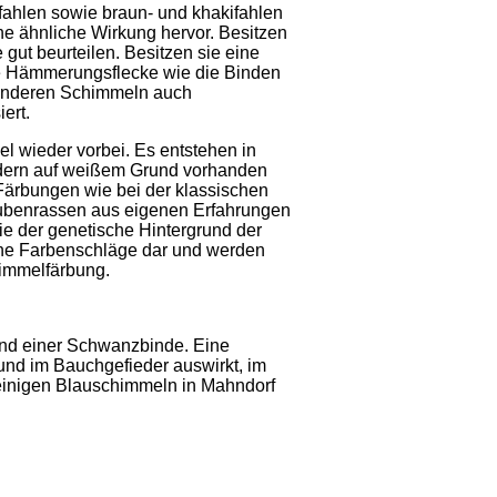
fahlen sowie braun- und khakifahlen
ne ähnliche Wirkung hervor. Besitzen
gut beurteilen. Besitzen sie eine
ie Hämmerungsflecke wie die Binden
n anderen Schimmeln auch
ert.
l wieder vorbei. Es entstehen in
Federn auf weißem Grund vorhanden
 Färbungen wie bei der klassischen
aubenrassen aus eigenen Erfahrungen
e der genetische Hintergrund der
igene Farbenschläge dar und werden
himmelfärbung.
und einer Schwanzbinde. Eine
und im Bauchgefieder auswirkt, im
i einigen Blauschimmeln in Mahndorf