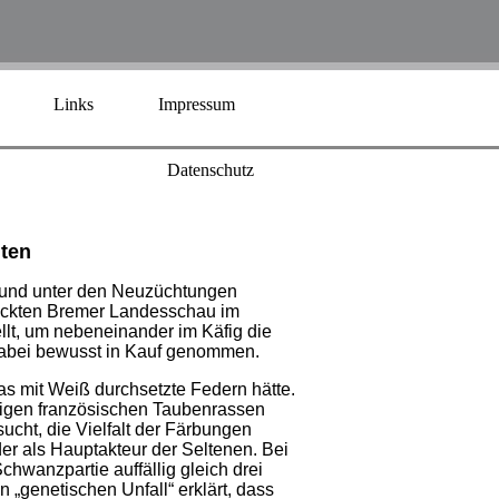
Links
Impressum
Datenschutz
nten
e und unter den Neuzüchtungen
hickten Bremer Landesschau im
lt, um nebeneinander im Käfig die
n dabei bewusst in Kauf genommen.
was mit Weiß durchsetzte Federn hätte.
inigen französischen Taubenrassen
sucht, die Vielfalt der Färbungen
der als Hauptakteur der Seltenen. Bei
hwanzpartie auffällig gleich drei
„genetischen Unfall“ erklärt, dass