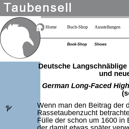
Home
Buch-Shop
Ausstellungen
Book-Shop
Shows
Deutsche Langschnäblige
und neu
German Long-Faced Highfl
(s
Wenn man den Beitrag der d
Rassetaubenzucht betrachtet
Fülle der schon um 1600 in
der damit etwas später ve