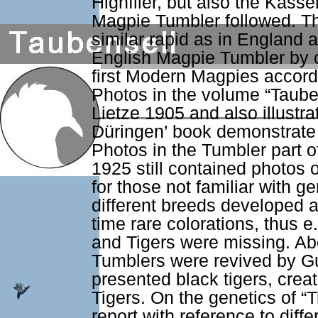
Highflier, but also the Kasse
Magpie Tumbler followed. 
similar rapid as in England 
English Magpie Tumbler by 
first Modern Magpies accord
Photos in the volume “Taube
Lietze 1905 and also illustra
Düringen’ book demonstrate 
Photos in the Tumbler part o
1925 still contained photos o
for those not familiar with g
different breeds developed a
time rare colorations, thus
and Tigers were missing. A
Tumblers were revived by G
presented black tigers, crea
Tigers. On the genetics of “
report with reference to dif