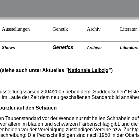
Ausstellungen
Genetik
Archiv
Literatur
Genetics
Shows
Archiv
e
Literatur
e
(
siehe auch unter Aktuelles "
Nationale Leibzig
")
Ausstellungssaison 2004/2005 neben dem „Süddeutschen“ Elsterp
ere im Laufe der Zeit dem neu geschaffenen Standardbild annähe
rpurzler auf den Schauen
n Taubenstandard vor der Wende nur mit hellen Schnäbeln auf
 vor allem im blauen und schwarzen Farbenschlag gibt, und die
er beiden vor der Vereinigung zuständigen Vereine bzw. Zuch
schreibung: Die Pechschnäbligen sind nach 1950 in der Oberlaus