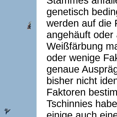
Stammes anfalle
genetisch bedin
werden auf die
angehäuft oder
Weißfärbung ma
oder wenige Fak
genaue Auspräg
bisher nicht iden
Faktoren bestim
Tschinnies hab
einige auch ein