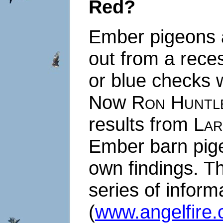
Red?
Ember pigeons a
out from a rece
or blue checks w
Now
Ron Huntl
results from
Lar
Ember barn pig
own findings. T
series of inform
(
www.angelfire.