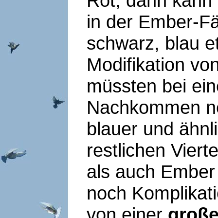
Rot, dann kann 
in der Ember-Fä
schwarz, blau 
Modifikation vo
müssten bei ein
Nachkommen neb
blauer und ähnl
restlichen Vier
als auch Ember 
noch Komplikat
von einer
große