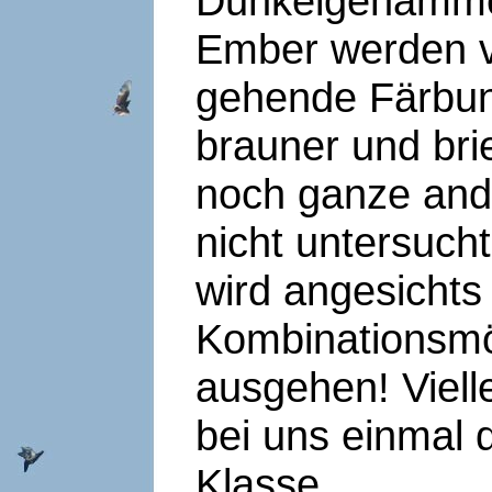
Dunkelgehämmer
Ember werden v
gehende Färbun
brauner und bri
noch ganze ande
nicht untersuc
wird angesichts
Kombinationsmög
ausgehen! Viell
bei uns einmal 
Klasse.