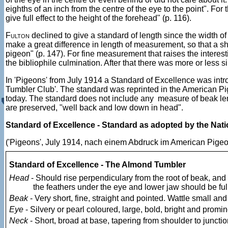
eighths of an inch from the centre of the eye to the point". For
give full effect to the height of the forehead" (p. 116).
Fulton
declined to give a standard of length since the width of s
make a great difference in length of measurement, so that a sh
pigeon" (p. 147). For fine measurement that raises the interest
the bibliophile culmination. After that there was more or less s
In 'Pigeons' from July 1914 a Standard of Excellence was int
Tumbler Club'. The standard was reprinted in the American Pi
today. The standard does not include any measure of beak leng
are preserved, "well back and low down in head".
Standard of Excellence - Standard as adopted by the Nati
('Pigeons', July 1914, nach einem Abdruck im American Pige
Standard of Excellence - The Almond Tumbler
Head
- Should rise perpendiculary from the root of beak, and b
the feathers under the eye and lower jaw should be full
Beak
- Very short, fine, straight and pointed. Wattle small and 
Eye
- Silvery or pearl coloured, large, bold, bright and prom
Neck
- Short, broad at base, tapering from shoulder to juncti