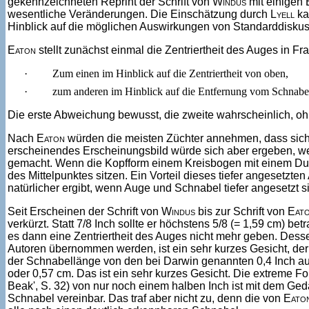
gekennzeichneten Reprint der Schrift von
Windus
mit einigen 
wesentliche Veränderungen. Die Einschätzung durch
Lyell
ka
Hinblick auf die möglichen Auswirkungen von Standarddiskus
Eaton
stellt zunächst einmal die Zentriertheit des Auges in Fr
·
Zum einen im Hinblick auf die Zentriertheit von oben,
·
zum anderen im Hinblick auf die Entfernung vom Schnab
Die erste Abweichung bewusst, die zweite wahrscheinlich, o
Nach
Eaton
würden die meisten Züchter annehmen, dass sich d
erscheinendes Erscheinungsbild würde sich aber ergeben, wenn 
gemacht. Wenn die Kopfform einem Kreisbogen mit einem Durch
des Mittelpunktes sitzen. Ein Vorteil dieses tiefer angesetzten
natürlicher ergibt, wenn Auge und Schnabel tiefer angesetzt s
Seit Erscheinen der Schrift von
Windus
bis zur Schrift von
Eat
verkürzt. Statt 7/8 Inch sollte er höchstens 5/8 (= 1,59 cm) b
es dann eine Zentriertheit des Auges nicht mehr geben. Des
Autoren übernommen werden, ist ein sehr kurzes Gesicht, d
der Schnabellänge von den bei Darwin genannten 0,4 Inch au
oder 0,57 cm. Das ist ein sehr kurzes Gesicht. Die extreme F
Beak', S. 32) von nur noch einem halben Inch ist mit dem Ged
Schnabel vereinbar. Das traf aber nicht zu, denn die von
Eato