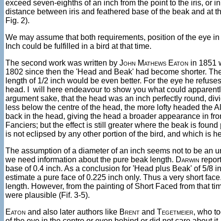
exceed seven-eighths of an inch from the point to the iris, or i
distance between iris and feathered base of the beak and at th
Fig. 2).
We may assume that both requirements, position of the eye in 
Inch could be fulfilled in a bird at that time.
The second work was written by
John Mathews Eaton
in 1851 w
1802 since then the 'Head and Beak' had become shorter. The b
length of 1/2 inch would be even better. For the eye he refuses
head. I will here endeavour to show you what could apparently 
argument sake, that the head was an inch perfectly round, divi
less below the centre of the head, the more lofty headed the A
back in the head, giving the head a broader appearance in fron
Fanciers; but the effect is still greater where the beak is foun
is not eclipsed by any other portion of the bird, and which is h
The assumption of a diameter of an inch seems not to be an unr
we need information about the pure beak length.
Darwin
report
base of 0.4 inch. As a conclusion for 'Head plus Beak' of 5/8 i
estimate a pure face of 0.225 inch only. Thus a very short face
length. However, from the painting of Short Faced from that t
were plausible (Fif. 3-5).
Eaton
and also later authors like
Brent
and
Tegetmeier
, who to
of the eye in the centre or even behind or did not care about it