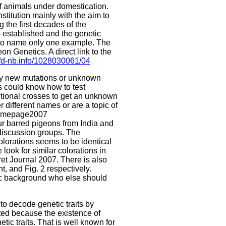
f animals under domestication.
titution mainly with the aim to
 the first decades of the
s established and the genetic
 to name only one example. The
n Genetics. A direct link to the
//d-nb.info/1028030061/04
ntly new mutations or unknown
rs could know how to test
entional crosses to get an unknown
different names or are a topic of
s homepage2007
fur barred pigeons from India and
 discussion groups. The
olorations seems to be identical
e look for similar colorations in
Pet Journal 2007. There is also
t, and Fig. 2 respectively.
tic background who else should
to decode genetic traits by
ated because the existence of
tic traits. That is well known for