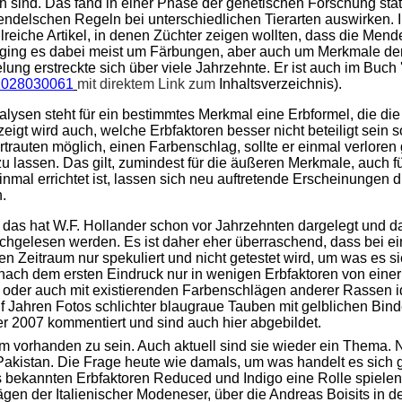
h sind. Das fand in einer Phase der genetischen Forschung statt
endelschen Regeln bei unterschiedlichen Tierarten auswirken. 
lreiche Artikel, in denen Züchter zeigen wollten, dass die Men
 ging es dabei meist um Färbungen, aber auch um Merkmale der
lung erstreckte sich über viele Jahrzehnte. Er ist auch im Buch
o/1028030061
mit direktem Link zum
Inhaltsverzeichnis).
lysen steht für ein bestimmtes Merkmal eine Erbformel, die die
igt wird auch, welche Erbfaktoren besser nicht beteiligt sein so
trauten möglich, einen Farbenschlag, sollte er einmal verlore
u lassen. Das gilt, zumindest für die äußeren Merkmale, auch
al errichtet ist, lassen sich neu auftretende Erscheinungen 
.
 das hat W.F. Hollander schon vor Jahrzehnten dargelegt und 
hgelesen werden. Es ist daher eher überraschend, dass bei e
 Zeitraum nur spekuliert und nicht getestet wird, um was es s
 nach dem ersten Eindruck nur in wenigen Erbfaktoren von eine
oder auch mit existierenden Farbenschlägen anderer Rassen id
nf Jahren Fotos schlichter blaugraue Tauben mit gelblichen Binde
 2007 kommentiert und sind auch hier abgebildet.
 vorhanden zu sein. Auch aktuell sind sie wieder ein Thema. 
d Pakistan. Die Frage heute wie damals, um was handelt es sic
 bekannten Erbfaktoren Reduced und Indigo eine Rolle spielen
en der Italienischer Modeneser, über die Andreas Boisits in de