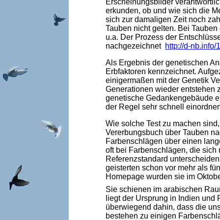
Erscheinungsbilder verantwortlic
erkunden, ob und wie sich die M
sich zur damaligen Zeit noch zah
Tauben nicht gelten. Bei Tauben
u.a. Der Prozess der Entschlüsse
nachgezeichnet
http://d-nb.inf
Als Ergebnis der genetischen Ana
Erbfaktoren kennzeichnet. Aufgeze
einigermaßen mit der Genetik Ver
Generationen wieder entstehen z
genetische Gedankengebäude einm
der Regel sehr schnell einordnen
Wie solche Test zu machen sind,
Vererbungsbuch über Tauben nac
Farbenschlägen über einen langen
oft bei Farbenschlägen, die sich
Referenzstandard unterscheiden 
geisterten schon vor mehr als fü
Homepage wurden sie im Oktober
Sie schienen im arabischen Raum
liegt der Ursprung in Indien un
überwiegend dahin, dass die uns
bestehen zu einigen Farbenschläg