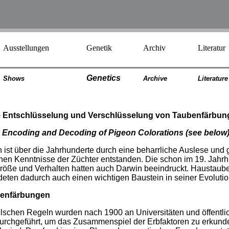
Ausstellungen
Genetik
Archiv
Literatur
Genetics
Shows
Archiv
e
Literatur
e
e Entschlüsselung und Verschlüsselung von Taubenfärbun
Encoding and Decoding of Pigeon Colorations
(see below
 ist über die Jahrhunderte durch eine beharrliche Auslese und g
en Kenntnisse der Züchter entstanden. Die schon im 19. Jahr
röße und Verhalten hatten auch Darwin beeindruckt. Haustaube
deten dadurch auch einen wichtigen Baustein in seiner Evolutio
benfärbungen
schen Regeln wurden nach 1900 an Universitäten und öffentli
chgeführt, um das Zusammenspiel der Erbfaktoren zu erkunden,