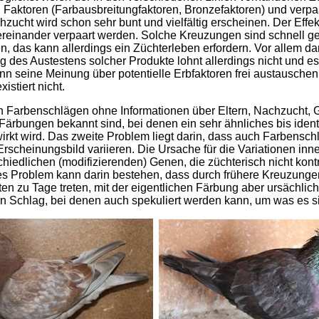
Faktoren (Farbausbreitungfaktoren, Bronzefaktoren) und verpa
ucht wird schon sehr bunt und vielfältig erscheinen. Der Effek
einander verpaart werden. Solche Kreuzungen sind schnell ge
, das kann allerdings ein Züchterleben erfordern. Vor allem d
 des Austestens solcher Produkte lohnt allerdings nicht und es
 kann seine Meinung über potentielle Erbfaktoren frei austausche
istiert nicht.
 Farbenschlägen ohne Informationen über Eltern, Nachzucht, Ge
 Färbungen bekannt sind, bei denen ein sehr ähnliches bis ide
irkt wird. Das zweite Problem liegt darin, dass auch Farbensch
 Erscheinungsbild variieren. Die Ursache für die Variationen in
erschiedlichen (modifizierenden) Genen, die züchterisch nicht kont
ittes Problem kann darin bestehen, dass durch frühere Kreuzunge
n zu Tage treten, mit der eigentlichen Färbung aber ursächlich 
n Schlag, bei denen auch spekuliert werden kann, um was es si