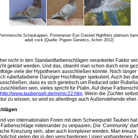
 Pommersche Schaukappen, Pomeranian Eye Crested Highfliers platinum barr
adult cock (Quelle: Pigeon Genetics, Achim 2012)
isher nicht in den Standardfarbenschlägen verankerter Faktor ve
cht geklärt werden. Und das, obwohl man schon durch eine gezi
utfolge viele der Hypothesen ausschließen könnte. Noch länger 
h rubellafarbene Danziger Hochflieger spekuliert. Auch bei die
ausschließen, dass es sich genetisch um Reduced oder Rubella
uschließen sein, vieles spricht für Platin. Auf diese Farbensch
http://www.taubensell.de/mimic22.htm
. Wenn die Züchter selbst
ktur zu wissen, so wird es allerdings auch Außenstehende eher
chlägen
t und von internationalen Foren mit dem Schwerpunkt Tauben hat
e Farbenschläge miteinander zu verpaaren. Die 'Community' dar
fache Kreuzung sein, aber auch komplexer werden. Man kreuze 
glichst vielen der in den verschiedenen Linien vorhandenen Ze