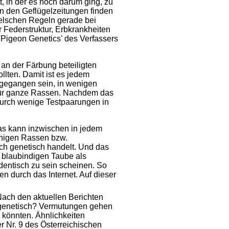
, in der es noch darum ging, zu
In den Geflügelzeitungen finden
delschen Regeln gerade bei
 Federstruktur, Erbkrankheiten
 'Pigeon Genetics' des Verfassers
 an der Färbung beteiligten
llten. Damit ist es jedem
n gegangen sein, in wenigen
 für ganze Rassen. Nachdem das
durch wenige Testpaarungen in
das kann inzwischen in jedem
inigen Rassen bzw.
ich genetisch handelt. Und das
r blaubindigen Taube als
entisch zu sein scheinen. So
n durch das Internet. Auf dieser
Nach den aktuellen Berichten
h genetisch? Vermutungen gehen
 könnten. Ähnlichkeiten
r Nr. 9 des Österreichischen