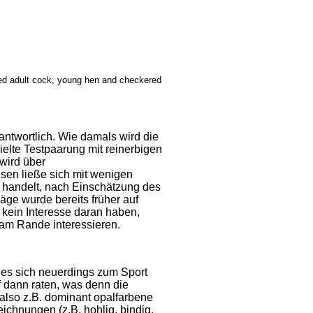
ed adult cock, young hen and checkered
rantwortlich. Wie damals wird die
elte Testpaarung mit reinerbigen
wird über
sen ließe sich mit wenigen
 handelt, nach Einschätzung des
läge wurde bereits früher auf
 kein Interesse daran haben,
 am Rande interessieren.
 es sich neuerdings zum Sport
f dann raten, was denn die
also z.B. dominant opalfarbene
ichnungen (z.B. hohlig, bindig,