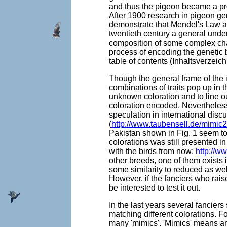
and thus the pigeon became a pr
After 1900 research in pigeon ge
demonstrate that Mendel's Law al
twentieth century a general under
composition of some complex cha
process of encoding the genetic b
table of contents (Inhaltsverzeich
Though the general frame of the 
combinations of traits pop up in t
unknown coloration and to line ou
coloration encoded. Nevertheless
speculation in international disc
(
http://www.taubensell.de/mimic
Pakistan shown in Fig. 1 seem to
colorations was still presented i
with the birds from now:
http://
other breeds, one of them exists 
some similarity to reduced as wel
However, if the fanciers who rai
be interested to test it out.
In the last years several fancier
matching different colorations. 
many 'mimics'. 'Mimics' means an 