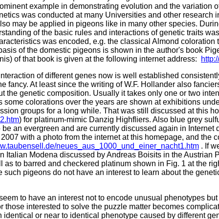
ominent example in demonstrating evolution and the variation o
netics was conducted at many Universities and other research ins
so may be applied in pigeons like in many other species. During
standing of the basic rules and interactions of genetic traits wa
racteristics was encoded, e.g. the classical Almond coloration
asis of the domestic pigeons is shown in the author's book Pigeo
nis) of that book is given at the following internet address:
http:
interaction of different genes now is well established consiste
he fancy. At least since the writing of W.F. Hollander also fancie
t the genetic composition. Usually it takes only one or two int
 some colorations over the years are shown at exhibitions under 
ussion groups for a long while. That was still discussed at thi
22.htm
)
for platinum-mimic Danzig Highfliers. Also blue grey sul
 be an evergreen and are currently discussed again in Internet
n 2007 with a photo from the internet at this homepage, and the c
www.taubensell.de/neues_aus_1000_und_einer_nacht1.htm
. If w
in Italian Modena discussed by Andreas Boisits in the Austrian 
l as to barred and checkered platinum shown in Fig. 1 at the righ
se such pigeons do not have an interest to learn about the gene
s seem to have an interest not to encode unusual phenotypes but 
For those interested to solve the puzzle matter becomes complic
identical or near to identical phenotype caused by different gene