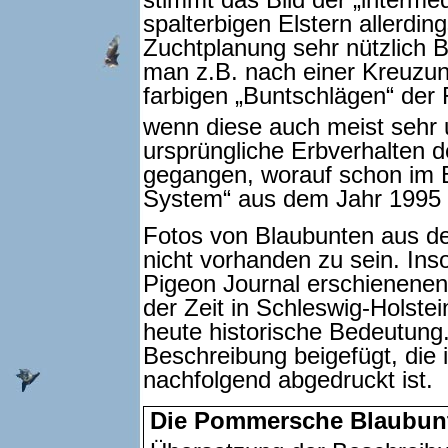
stimmt das Bild der „interme
spalterbigen Elstern allerdin
Zuchtplanung sehr nützlich B
man z.B. nach einer Kreuzun
farbigen „Buntschlägen“ der 
wenn diese auch meist sehr 
ursprüngliche Erbverhalten 
gegangen, worauf schon im 
System“ aus dem Jahr 1995 
Fotos von Blaubunten aus der
nicht vorhanden zu sein. In
Pigeon Journal erschienenen
der Zeit in Schleswig-Holste
heute historische Bedeutung
Beschreibung beigefügt, die
nachfolgend abgedruckt ist.
Die Pommersche Blaubunte