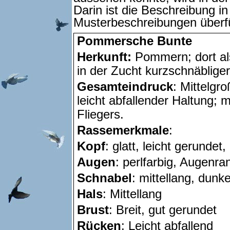
Darin ist die Beschreibung i
Musterbeschreibungen überf
Pommersche Bunte
Herkunft:
Pommern; dort a
in der Zucht kurzschnäblige
Gesamteindruck
: Mittelgr
leicht abfallender Haltung;
Fliegers.
Rassemerkmale
:
Kopf
: glatt, leicht gerundet,
Augen
: perlfarbig, Augenra
Schnabel
: mittellang, dunke
Hals
: Mittellang
Brust
: Breit, gut gerundet
Rücken
: Leicht abfallend