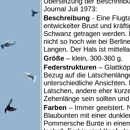
Übersetzung der Beschreib
Journal Juli 1973:
Beschreibung
- Eine Flugta
entwickelter Brust und kräft
Schwanz getragen werden. De
nicht so hoch wie bei Berlin
Langen. Der Hals ist mittell
Größe
– klein, 300-360 g.
Federstrukturen
– Glattköpf
Bezug auf die Latschenläng
unterschiedliche Ansichten.
Latschen, andere eher kurze,
Zehenlänge sein sollten und
Farben
– Immer geelstert.
Blaubunten mit einer dunkle
Pommersche Bunte in einem h