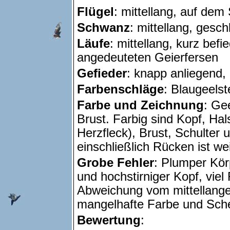
Flügel
: mittellang, auf de
Schwanz
: mittellang, gesc
Läufe
: mittellang, kurz befi
angedeuteten Geierfersen
Gefieder
: knapp anliegend, 
Farbenschläge
: Blaugeelst
Farbe und Zeichnung
: Ge
Brust. Farbig sind Kopf, Ha
Herzfleck), Brust, Schulter
einschließlich Rücken ist we
Grobe Fehler
: Plumper Körp
und hochstirniger Kopf, viel 
Abweichung vom mittellange
mangelhafte Farbe und Sch
Bewertung
: