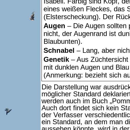
Isabell. Farbig sind Kopf, d
eines weißen Fleckes, das 
(Elsterscheckung). Der Rück
Augen
– Die Augen sollten p
nicht, der Augenrand ist dun
Blaubunten).
Schnabel
– Lang, aber nich
Genetik
– Aus Züchtersicht 
mit dunklen Augen und Blau
(Anmerkung: bezieht sich au
Die Darstellung war ausdrück
möglicher Standard deklarier
werden auch im Buch „Pomm
Auch dort findet sich kein S
der Verfasser verschiedentl
ein Standard, an dem man di
aussehen könnte, wird in der