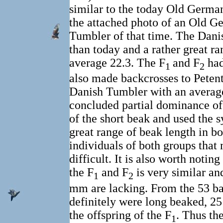
similar to the today Old Germa
the attached photo of an Old G
Tumbler of that time. The Danis
than today and a rather great ra
average 22.3. The F
and F
had
1
2
also made backcrosses to Peten
Danish Tumbler with an average
concluded partial dominance of 
of the short beak and used the s
great range of beak length in b
individuals of both groups that 
difficult. It is also worth noting
the F
and F
is very similar an
1
2
mm are lacking. From the 53 ba
definitely were long beaked, 2
the offspring of the F
. Thus the
1