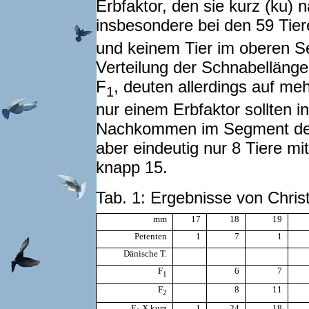
Erbfaktor, den sie kurz (ku) 
insbesondere bei den 59 Tier
und keinem Tier im oberen S
Verteilung der Schnabelläng
F
, deuten allerdings auf meh
1
nur einem Erbfaktor sollten in
Nachkommen im Segment der 
aber eindeutig nur 8 Tiere mi
knapp 15.
Tab. 1: Ergebnisse von Chris
mm
17
18
19
Petenten
1
7
1
Dänische T.
F
6
7
1
F
8
11
2
F
X kurz
1
24
18