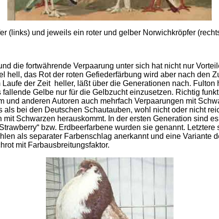
r (links) und jeweils ein roter und gelber Norwichkröpfer (rech
und die fortwährende Verpaarung unter sich hat nicht nur Vorte
 hell, das Rot der roten Gefiederfärbung wird aber nach den 
aufe der Zeit heller, läßt über die Generationen nach. Fulton 
fallende Gelbe nur für die Gelbzucht einzusetzen. Richtig funk
hm und anderen Autoren auch mehrfach Verpaarungen mit Schwa
ls bei den Deutschen Schautauben, wohl nicht oder nicht reic
 mit Schwarzen herauskommt. In der ersten Generation sind es
„Strawberry“ bzw. Erdbeerfarbene wurden sie genannt. Letztere
en als separater Farbenschlag anerkannt und eine Variante d
hrot mit Farbausbreitungsfaktor.