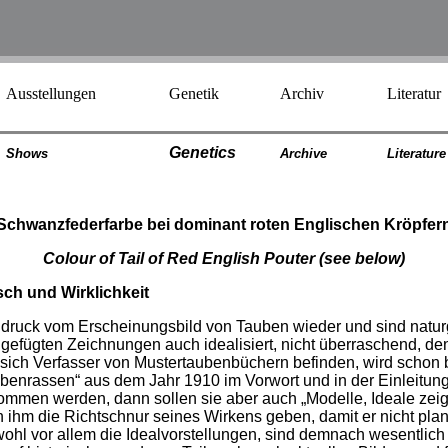
Ausstellungen
Genetik
Archiv
Literatur
Genetics
Shows
Archiv
e
Literatur
e
Schwanzfederfarbe bei dominant roten Englischen Kröpfer
Colour of Tail of Red English Pouter (see below)
h und Wirklichkeit
ruck vom Erscheinungsbild von Tauben wieder und sind natur
igefügten Zeichnungen auch idealisiert, nicht überraschend, d
sich Verfasser von Mustertaubenbüchern befinden, wird schon 
aubenrassen“ aus dem Jahr 1910 im Vorwort und in der Einleitung
nommen werden, dann
sollen sie aber auch „Modelle, Ideale zei
 ihm die Richtschnur seines Wirkens geben, damit er nicht plan
 vor allem die Idealvorstellungen, sind demnach wesentlich ve