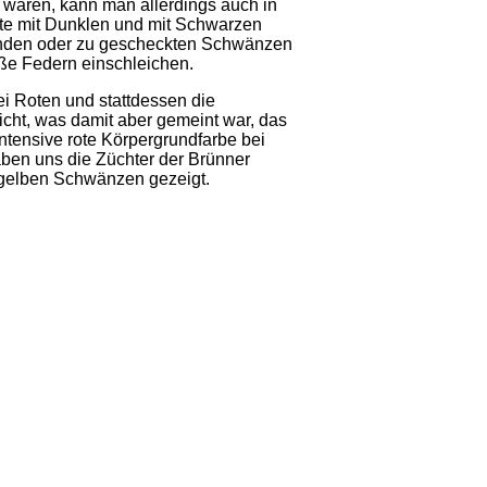
wären, kann man allerdings auch in
ute mit Dunklen und mit Schwarzen
inden oder zu gescheckten Schwänzen
ße Federn einschleichen.
i Roten und stattdessen die
cht, was damit aber gemeint war, das
intensive rote Körpergrundfarbe bei
aben uns die Züchter der Brünner
. gelben Schwänzen gezeigt.