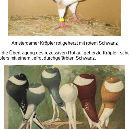
Amsterdamer Kröpfer rot geherzt mit rotem Schwanz
ie Übertragung des rezessiven Rot auf geherzte Kröpfer sch
fers mit einem tiefrot durchgefärbten Schwanz.