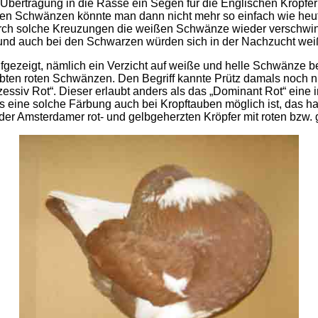
ertragung in die Rasse ein Segen für die Englischen Kröpfer 
ißen Schwänzen könnte man dann nicht mehr so einfach wie he
urch solche Kreuzungen die weißen Schwänze wieder verschw
 und auch bei den Schwarzen würden sich in der Nachzucht wei
gezeigt, nämlich ein Verzicht auf weiße und helle Schwänze be
bten roten Schwänzen. Den Begriff kannte Prütz damals noch ni
essiv Rot“. Dieser erlaubt anders als das „Dominant Rot“ eine 
s eine solche Färbung auch bei Kropftauben möglich ist, das h
 der Amsterdamer rot- und gelbgeherzten Kröpfer mit roten bzw