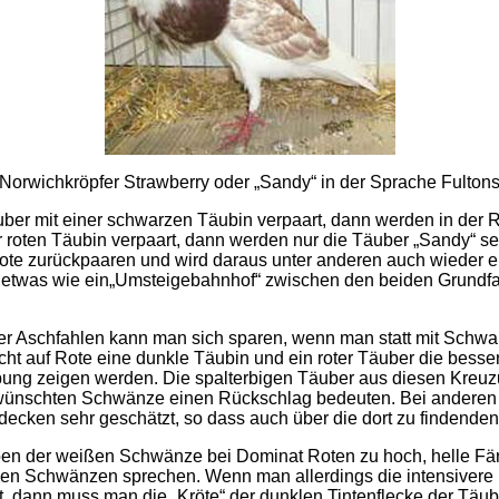
Norwichkröpfer Strawberry oder „Sandy“ in der Sprache Fulton
ber mit einer schwarzen Täubin verpaart, dann werden in der R
roten Täubin verpaart, dann werden nur die Täuber „Sandy“ sei
Rote zurückpaaren und wird daraus unter anderen auch wieder ei
so etwas wie ein„Umsteigebahnhof“ zwischen den beiden Grund
er Aschfahlen kann man sich sparen, wenn man statt mit Schwar
ht auf Rote eine dunkle Täubin und ein roter Täuber die besse
rbung zeigen werden. Die spalterbigen Täuber aus diesen Kre
gewünschten Schwänze einen Rückschlag bedeuten. Bei anderen 
decken sehr geschätzt, so dass auch über die dort zu findende
ben der weißen Schwänze bei Dominat Roten zu hoch, helle Fär
ahlen Schwänzen sprechen. Wenn man allerdings die intensivere
, dann muss man die „Kröte“ der dunklen Tintenflecke der Täu