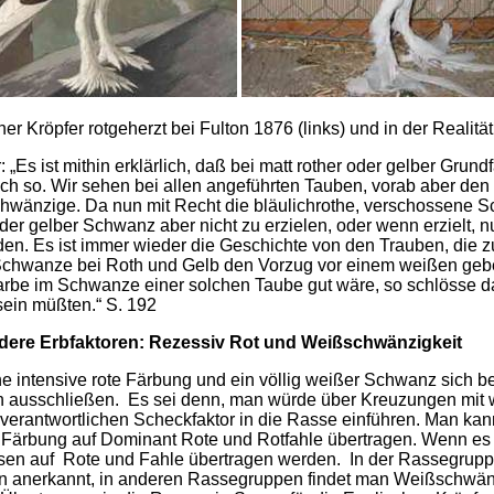
er Kröpfer rotgeherzt bei Fulton 1876 (links) und in der Realität
 „Es ist mithin erklärlich, daß bei matt rother oder gelber Grun
uch so. Wir sehen bei allen angeführten Tauben, vorab aber den 
hwänzige. Da nun mit Recht die bläulichrothe, verschossene 
der gelber Schwanz aber nicht zu erzielen, oder wenn erzielt, nu
 Es ist immer wieder die Geschichte von den Trauben, die zu
 Schwanze bei Roth und Gelb den Vorzug vor einem weißen gebe
arbe im Schwanze einer solchen Taube gut wäre, so schlösse d
sein müßten.“ S. 192
ere Erbfaktoren: Rezessiv Rot und Weißschwänzigkeit
ne intensive rote Färbung und ein völlig weißer Schwanz sich b
sch ausschließen. Es sei denn, man würde über Kreuzungen mi
erantwortlichen Scheckfaktor in die Rasse einführen. Man kan
Färbung auf Dominant Rote und Rotfahle übertragen. Wenn es
sen auf Rote und Fahle übertragen werden. In der Rassegrupp
 anerkannt, in anderen Rassegruppen findet man Weißschwän