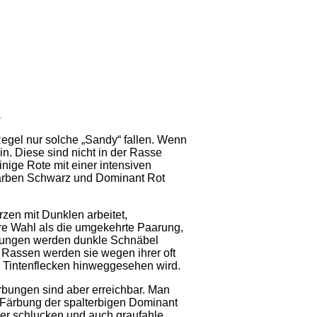
s
egel nur solche „Sandy“ fallen. Wenn
n. Diese sind nicht in der Rasse
nige Rote mit einer intensiven
farben Schwarz und Dominant Rot
zen mit Dunklen arbeitet,
re Wahl als die umgekehrte Paarung,
uzungen werden dunkle Schnäbel
Rassen werden sie wegen ihrer oft
n Tintenflecken hinweggesehen wird.
bungen sind aber erreichbar. Man
 Färbung der spalterbigen Dominant
ber schlucken und auch graufahle