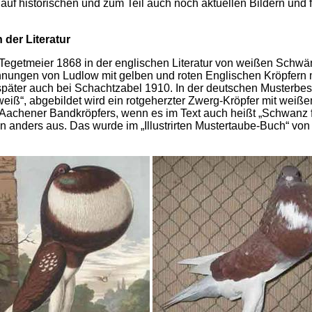
uf historischen und zum Teil auch noch aktuellen Bildern und 
 der Literatur
 Tegetmeier 1868 in der englischen Literatur von weißen Schwä
chnungen von Ludlow mit gelben und roten Englischen Kröpfern
 später auch bei Schachtzabel 1910. In der deutschen Musterbe
 weiß“, abgebildet wird ein rotgeherzter Zwerg-Kröpfer mit wei
achener Bandkröpfers, wenn es im Text auch heißt „Schwanz fah
n anders aus. Das wurde im „Illustrirten Mustertaube-Buch“ vo