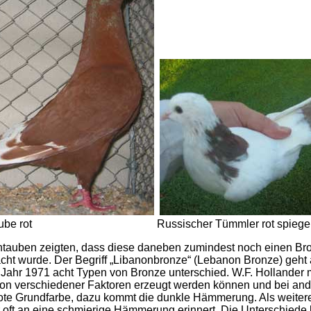
taube rot Russischer Tümmler rot spiegels
ntauben zeigten, dass diese daneben zumindest noch einen Bron
cht wurde. Der Begriff „Libanonbronze“ (Lebanon Bronze) geht 
Jahr 1971 acht Typen von Bronze unterschied. W.F. Hollander 
on verschiedener Faktoren erzeugt werden können und bei an
 rote Grundfarbe, dazu kommt die dunkle Hämmerung. Als weitere
r oft an eine schmierige Hämmerung erinnert. Die Unterschiede