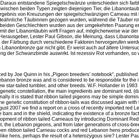
. Daraus entstandene Spiegelschwänze unterschieden sich farbl
wischen beiden Typen zeigten diejenigen Tier, die Libanonta
as Ergebnis von Kreuzungen der spiegelschwänzigen Carneau mit
teähnliche Täubinnen gezogen wurden, während die Täuber rot 
beiden Geschlechtern wurden aus der umgekehrten Paarung erz
 der Libanontäubin wirft Fragen auf, möglicherweise war der 
r Herausgeber, Lester Paul Gibson, die Meinung, dass Libanon
g der Färbung durch verschiedene Faktoren hervorgerufen werd
n Libanonbronze gar nicht gibt. Er weist auch auf ältere Unters
bung der Schwanzbinde auswirkt. Ist rezessiv Rot vorhanden, so
d by Joe Quinn in his „Pigeon breeders’ notebook“, published 
Lebanon bronze was and is considered to be responsible for the i
w star-tailed tumbler, and other breeds. W.F. Hollander in 1983 
genetic constellation, the main ingredients are dominant red, (d
 finally it is stated that ribbon tailed pigeons may be simple dom
e genetic constitution of ribbon-tails was discussed again with 
ugust 2007 we find a report on a cross of recently imported red 
e bars and in the shield, indicating the existence of a bronze f
velopment of ribbon tailed Carneaus by introducing Dominant Red
l, the Lebanon pigeons, and from later generations of cross-b
ween ribbon tailed Carneau cocks and red Lebanon hens produced
r-like hens, perhaps the result of a heterozygous sire? Lester P