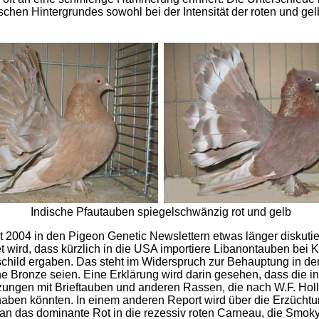
chen Hintergrundes sowohl bei der Intensität der roten und gel
Indische Pfautauben spiegelschwänzig rot und gelb
04 in den Pigeon Genetic Newslettern etwas länger diskutie
et wird, dass kürzlich in die USA importiere Libanontauben be
child ergaben. Das steht im Widerspruch zur Behauptung in der
 Bronze seien. Eine Erklärung wird darin gesehen, dass die 
ngen mit Brieftauben und anderen Rassen, die nach W.F. Hollan
haben könnten. In einem anderen Report wird über die Erzüch
man das dominante Rot in die rezessiv roten Carneau, die Smok