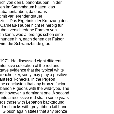
ich von den Libanontauben. In der
uben im Stammbaum hatten, das
 Libanontauben, da daraus
mit variierender grauer
ielt. Das Ergebnis der Kreuzung des
Carneau-Täuber nicht reinerbig für
tauben verschiedene Formen von
en kann, was allerdings schon eine
uchungen hin, nach denen der Faktor
 wird die Schwanzbinde grau.
1971. He discussed eight different
ntensive coloration of the red and
gave evidence that the typical white
ark)checker, sooty may play a positive
inant red T-checks. In the Pigeon
the conclusion that any bronze factor
Lebanon Pigeons with the wild-type. The
actor, however, a dominant one. A second
 into a recessive red strain some years
reeds those with Lebanon background,
 red cocks with grey ribbon tail band
aul Gibson again states that any bronze