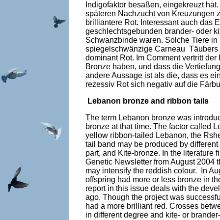
Indigofaktor besaßen, eingekreuzt hat
späteren Nachzucht von Kreuzungen z
brilliantere Rot. Interessant auch d
geschlechtsgebunden brander- oder ki
Schwanzbinde waren. Solche Tiere in 
spiegelschwänzige Carneau Täubers mit
dominant Rot. Im Comment vertritt de
Bronze haben, und dass die Vertiefun
andere Aussage ist als die, dass es ei
rezessiv Rot sich negativ auf die Fär
Lebanon bronze and ribbon tails
The term Lebanon bronze was introduce
bronze at that time. The factor called 
yellow ribbon-tailed Lebanon, the Rshe
tail band may be produced by different 
part, and Kite-bronze. In the literature
Genetic Newsletter from August 2004 th
may intensify the reddish colour. In A
offspring had more or less bronze in th
report in this issue deals with the de
ago. Though the project was successfu
had a more brilliant red. Crosses bet
in different degree and kite- or brande