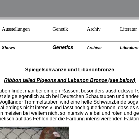
Ausstellungen
Genetik
Archiv
Literatur
Genetics
Shows
Archiv
e
Literatur
e
Spiegelschwänze und Libanonbronze
Ribbon tailed Pigeons and Lebanon Bronze (see below)
ben findet man bei einigen Rassen, besonders ausdrucksvoll s
et sie gelegentlich auch bei Deutschen Schautauben und ande
 Vogtländer Trommeltauben wird eine helle Schwanzbinde sogar 
allerdings nicht intensiv und lässt noch gut erkennen, dass es 
en meisten bei weitem nicht so intensiv wie bei und roten und 
isch auf das Fehlen der die Färbung intensivierenden Faktor