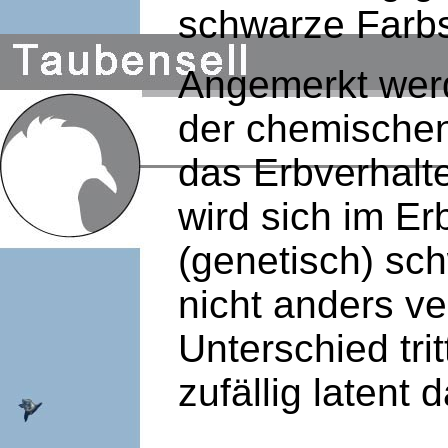
schwarze Farbs
Angemerkt wer
der chemische
das Erbverhalte
wird sich im E
(genetisch) sc
nicht anders ve
Unterschied tri
zufällig latent 