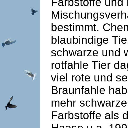
Farbstoffe und 
Mischungsverhä
bestimmt. Chem
blaubindige Tie
schwarze und w
rotfahle Tier d
viel rote und s
Braunfahle hab
mehr schwarze 
Farbstoffe als 
Haase u.a. 1992