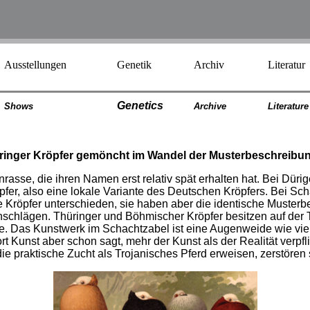
Ausstellungen
Genetik
Archiv
Literatur
Genetics
Shows
Archiv
e
Literatur
e
ringer Kröpfer gemöncht im Wandel der Musterbeschreibu
nrasse, die ihren Namen erst relativ spät erhalten hat. Bei Dür
pfer, also eine lokale Variante des Deutschen Kröpfers. Bei S
 Kröpfer unterschieden, sie haben aber die identische Musterb
schlägen. Thüringer und Böhmischer Kröpfer besitzen auf der 
pe. Das Kunstwerk im Schachtzabel ist eine Augenweide wie vie
 Kunst aber schon sagt, mehr der Kunst als der Realität verpf
ie praktische Zucht als Trojanisches Pferd erweisen, zerstören s