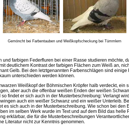
Gemöncht bei Farbentauben und Weißkopfscheckung bei Tümmlern
nd farbigen Federfluren bei einer Rasse studieren möchte, 
it deutlichem Kontrast der farbigen Flächen zum Weiß an, nich
ant Gelb. Bei den letztgenannten Farbenschlägen sind einige F
hl kaum unterschieden werden können.
hwarzen Weißkopf der Böhmischen Kröpfer halb verdeckt, ein s
gen, aber auch die offenbar weißen Enden der weißen Schwanz
so findet er sich auch in der Musterbeschreibung: Verlangt wi
ingen auch ein weißer Schwanz und ein weißer Unterleib. Be
det es sich auch in der Musterbeschreibung. Wie schon bei den
n im selben Werk wurde im Text und auf dem Bild das helle F
 erklärbar, die für die Musterbeschreibungen Verantwortlichen
e Literatur nicht zur Kenntnis genommen.