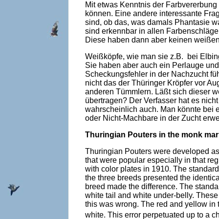
Mit etwas Kenntnis der Farbvererbung 
können. Eine andere interessante Fra
sind, ob das, was damals Phantasie wa
sind erkennbar in allen Farbenschläge
Diese haben dann aber keinen weißen 
Weißköpfe, wie man sie z.B. bei Elb
Sie haben aber auch ein Perlauge und k
Scheckungsfehler in der Nachzucht fü
nicht das der Thüringer Kröpfer vor 
anderen Tümmlern. Läßt sich dieser 
übertragen? Der Verfasser hat es nich
wahrscheinlich auch. Man könnte bei 
oder Nicht-Machbare in der Zucht erwe
Thuringian Pouters in the monk mark
Thuringian Pouters were developed as
that were popular especially in that r
with color plates in 1910. The standard
the three breeds presented the identica
breed made the difference. The standar
white tail and white under-belly. These
this was wrong. The red and yellow in t
white. This error perpetuated up to a c