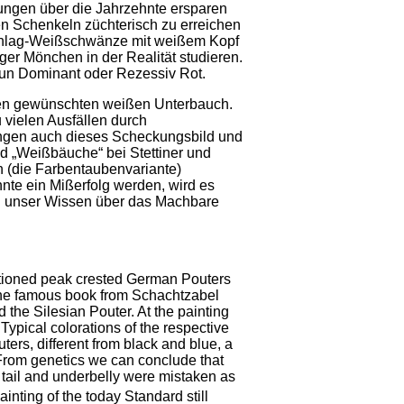
hungen über die Jahrzehnte ersparen
n Schenkeln züchterisch zu erreichen
ßschlag-Weißschwänze mit weißem Kopf
er Mönchen in der Realität studieren.
nun Dominant oder Rezessiv Rot.
den gewünschten weißen Unterbauch.
 vielen Ausfällen durch
nungen auch dieses Scheckungsbild und
d „Weißbäuche“ bei Stettiner und
(die Farbentaubenvariante)
nte ein Mißerfolg werden, wird es
nd unser Wissen über das Machbare
ntioned peak crested German Pouters
n the famous book from Schachtzabel
 the Silesian Pouter. At the painting
Typical colorations of the respective
ers, different from black and blue, a
. From genetics we can conclude that
f tail and underbelly were mistaken as
ainting of the today Standard still