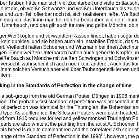
bei Tauben hätte man sich viel Zuchtarbeit und viele Enttäusc
ge ist die, ob weiße Schwänze und weißer Unterbauch bis zu de
r und zum Teil offenbar noch ist, sich realisieren ließe. Wei
n möglich, das kann man bei den Farbentauben wie den Thüring
Unterbauch, und das gilt auch für rote und gelbe Mönche, ob 
inger Weißköpfen und verwandten Rassen findet, haben sogar 
ein dunkles, und sie haben auch ein instabiles Erbbild, das zu
hrt. Vielleicht hatten Schoener und Witzmann bei ihren Zeich
Augen. Einen weißen Unterbauch haben auch geherzte Kröpfer un
weiße Bauch auf Mönche mit weißen Schwingen und Schwänzen 
t versucht, wahrscheinlich auch noch kein anderer. Auch das kön
einem solchen Versuch aber viel über Taubengenetik lernen u
itern.
ing in the Standards of Perfection in the change of time
 a sub-group from the old German Pouter. Dürigen in 1906 me
egion. The probably first standard of perfection was presented i
 of perfection was identical for the Thuringian, the Bohemian and
l type. As a difference, the Silesian Pouters were plain-headed. 
d from 1910 requires for red and yellow monked Thuringian Pout
 parts are also white at the painting from the artist A. Schoener
his breed is due to dominant red and the correlated ash color o
th
hange of the Standard of Perfection in the 1990
, however, the p