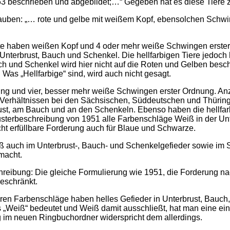
3 beschrieben und abgebildet;…“ Gegeben hat es diese Tiere zu
auben: „… rote und gelbe mit weißem Kopf, ebensolchen Schw
e haben weißen Kopf und 4 oder mehr weiße Schwingen erste
Unterbrust, Bauch und Schenkel. Die hellfarbigen Tiere jedo
ch und Schenkel wird hier nicht auf die Roten und Gelben besc
 Was „Hellfarbige“ sind, wird auch nicht gesagt.
g und vier, besser mehr weiße Schwingen erster Ordnung. Anz
erhältnissen bei den Sächsischen, Süddeutschen und Thüring
rust, am Bauch und an den Schenkeln. Ebenso haben die hellf
Musterbeschreibung von 1951 alle Farbenschläge Weiß in der U
cht erfüllbare Forderung auch für Blaue und Schwarze.
eiß auch im Unterbrust-, Bauch- und Schenkelgefieder sowie im 
macht.
reibung: Die gleiche Formulierung wie 1951, die Forderung na
eschränkt.
ren Farbenschläge haben helles Gefieder in Unterbrust, Bauch
 „Weiß“ bedeutet und Weiß damit ausschließt, hat man eine ein
 im neuen Ringbuchordner widerspricht dem allerdings.