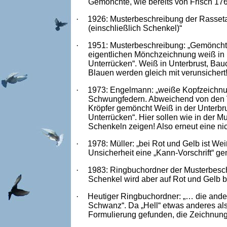
Gemönchte, wie bereits von Frisch 176
·
1926: Musterbeschreibung der Rasset
(einschließlich Schenkel)“
·
1951: Musterbeschreibung: „Gemöncht
eigentlichen Mönchzeichnung weiß in 
Unterrücken“. Weiß in Unterbrust, Bau
Blauen werden gleich mit verunsichert!
·
1973: Engelmann: „weiße Kopfzeichnun
Schwungfedern. Abweichend von den V
Kröpfer gemöncht Weiß in der Unterb
Unterrücken“. Hier sollen wie in der 
Schenkeln zeigen! Also erneut eine ni
·
1978: Müller: „bei Rot und Gelb ist W
Unsicherheit eine „Kann-Vorschrift“ ge
·
1983: Ringbuchordner der Musterbesch
Schenkel wird aber auf Rot und Gelb b
·
Heutiger Ringbuchordner: „… die ande
Schwanz“. Da „Hell“ etwas anderes als
Formulierung gefunden, die Zeichnung