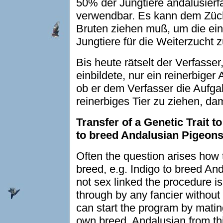
50% der Jungtiere andalusierfa
verwendbar. Es kann dem Zücht
Bruten ziehen muß, um die ein
Jungtiere für die Weiterzucht z
Bis heute rätselt der Verfasser
einbildete, nur ein reinerbiger
ob er dem Verfasser die Aufgab
reinerbiges Tier zu ziehen, dam
Transfer of a Genetic Trait to
to breed Andalusian Pigeon
Often the question arises how t
breed, e.g. Indigo to breed An
not sex linked the procedure i
through by any fancier withou
can start the program by matin
own breed. Andalusian from thi