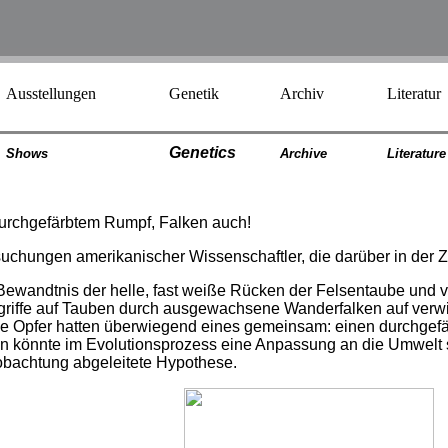
Ausstellungen
Genetik
Archiv
Literatur
Genetics
Shows
Archiv
e
Literatur
e
 durchgefärbtem Rumpf, Falken auch!
uchungen amerikanischer Wissenschaftler, die darüber in der Zei
 Bewandtnis der helle, fast weiße Rücken der Felsentaube und 
Angriffe auf Tauben durch ausgewachsene Wanderfalken auf verw
ie Opfer hatten überwiegend eines gemeinsam: einen durchgefä
n könnte im Evolutionsprozess eine Anpassung an die Umwelt s
eobachtung abgeleitete Hypothese.