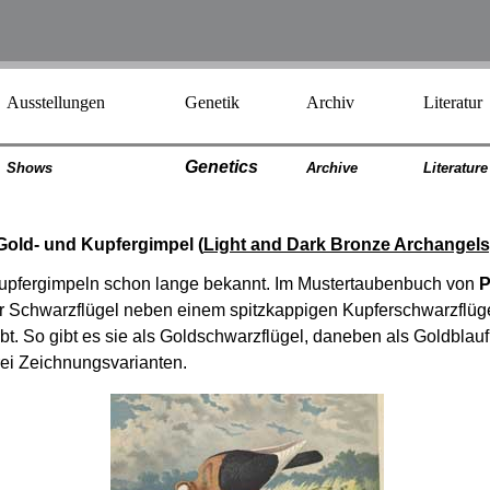
Ausstellungen
Genetik
Archiv
Literatur
Genetics
Shows
Archiv
e
Literatur
e
Gold- und Kupfergimpel (
Light and Dark Bronze Archangels
upfergimpeln schon lange bekannt. Im Mustertaubenbuch von
P
er Schwarzflügel neben einem spitzkappigen Kupferschwarzflügel
ibt. So gibt es sie als Goldschwarzflügel, daneben als Goldbl
rei Zeichnungsvarianten.