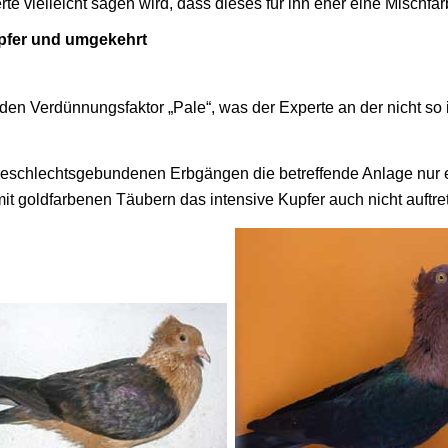
e vielleicht sagen wird, dass dieses für ihn eher eine Mischfarbe
pfer und umgekehrt
den Verdünnungsfaktor „Pale“, was der Experte an der nicht so 
eschlechtsgebundenen Erbgängen die betreffende Anlage nur ei
t goldfarbenen Täubern das intensive Kupfer auch nicht auftre