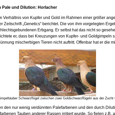
Pale und Dilution: Horlacher
m Verhältnis von Kupfer und Gold im Rahmen einer größer ange
r Zeitschrift „Genetics“ berichtet. Die von ihm vorgelegten Er
hlechtsgebundenen Erbgang. Er selbst hat das nicht so geseh
ichtete er, dass bei Kreuzungen von Kupfer- und Goldgimpeln s
ünnung mischerbigen Tieren nicht auftritt. Offenbar hat er die m
impeltäuber Schwarzflügel zwischen zwei Goldschwarzflügeln aus der Zucht 
en den nur wenig verdünnten Palefarbenen und den durch Dilut
rbenen Tauben anderer Rassen irritiert wurde. So fielen z.B. 