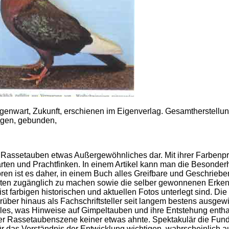
genwart, Zukunft, erschienen im Eigenverlag. Gesamtherstel
ungen, gebunden,
 Rassetauben etwas Außergewöhnliches dar. Mit ihrer Farbenpr
arten und Prachtfinken. In einem Artikel kann man die Besonder
toren ist es daher, in einem Buch alles Greifbare und Geschri
rten zugänglich zu machen sowie die selber gewonnenen Erkenn
ist farbigen historischen und aktuellen Fotos unterlegt sind. D
rüber hinaus als Fachschriftsteller seit langem bestens ausge
lles, was Hinweise auf Gimpeltauben und ihre Entstehung entha
er Rassetaubenszene keiner etwas ahnte. Spektakulär die Fu
ür das Verständnis der Entwicklung wichtigen, wahrscheinlich