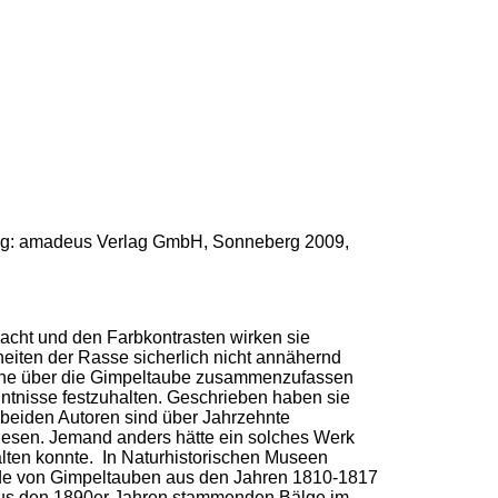
lung: amadeus Verlag GmbH, Sonneberg 2009,
acht und den Farbkontrasten wirken sie
heiten der Rasse sicherlich nicht annähernd
ebene über die Gimpeltaube zusammenzufassen
tnisse festzuhalten. Geschrieben haben sie
ie beiden Autoren sind über Jahrzehnte
wiesen. Jemand anders hätte ein solches Werk
lten konnte. In Naturhistorischen Museen
nde von Gimpeltauben aus den Jahren 1810-1817
 aus den 1890er Jahren stammenden Bälge im