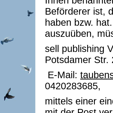
Ihnen benannter 
Beförderer ist,
haben bzw. hat.
auszuüben, müs
sell publishing 
Potsdamer Str. 
E-Mail:
taubens
0420283685,
mittels einer ei
mit der Post ver