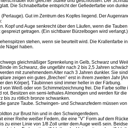
terschnabel von gleicher Stärke und geschlossen. Der Schnabe
tt. Die Schnabelfarbe entspricht der Gefiederfarbe von dunkel 
 (Perlauge). Gut im Zentrum des Kopfes liegend. Der Augenrand
:
sein. Kopf und Auge senkrecht über den Läufen, wenn die Tauben
espreizt getragen. (Ein sichtbarer Bürzelbogen wird verlangt.)
Zehenspitzen stehen, wenn sie beurteilt wird. Die Krallenfarbe 
kle Nägel haben.
durchwegs gleichmäßiger Sprenkelung in Gelb, Schwarz und W
 Binde im Schwanz, die ungefähr nach 2 bis 2,5 Jahren schwäch
erden mit zunehmendem Alter nach 3 Jahren dunkler. Sie sind 
xemplare zeigen ein gutes „Brechen" erst in ihrem zweiten Jahr 
er den Körper]. Täubinnen sind immer heller in der Färbung.
d von Weiß oder von Schimmelzeichnung frei. Die Farbe sollte i
d rot. Besitzen ein semi-lethales Almondgen und werden für die
 bis zu rötlich bronze schwanken.
 die ganze Taube. Schwingen- und Schwanzfedern müssen von w
oldton zur Brust hin und in den Schwingenfedern.
 mit einer Reihe weißer Federn, die eine "V" Form auf dem Rücke
bis zu einer Linie von 1/8 Zoll unter dem Auge weiß sein. Beids