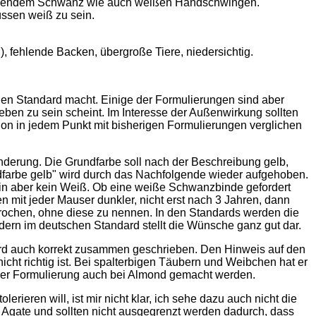
bleibendem Schwanz wie auch weißen Handschwingen.
ssen weiß zu sein.
, fehlende Backen, übergroße Tiere, niedersichtig.
den Standard macht. Einige der Formulierungen sind aber
eben zu sein scheint. Im Interesse der Außenwirkung sollten
on in jedem Punkt mit bisherigen Formulierungen verglichen
Änderung. Die Grundfarbe soll nach der Beschreibung gelb,
dfarbe gelb" wird durch das Nachfolgende wieder aufgehoben.
arin aber kein Weiß. Ob eine weiße Schwanzbinde gefordert
 mit jeder Mauser dunkler, nicht erst nach 3 Jahren, dann
prochen, ohne diese zu nennen. In den Standards werden die
dern im deutschen Standard stellt die Wünsche ganz gut dar.
ird auch korrekt zusammen geschrieben. Den Hinweis auf den
icht richtig ist. Bei spalterbigen Täubern und Weibchen hat er
der Formulierung auch bei Almond gemacht werden.
eren will, ist mir nicht klar, ich sehe dazu auch nicht die
e Agate und sollten nicht ausgegrenzt werden dadurch, dass