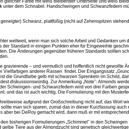
 von gleicher Farbe mit weiß bleibender Unterseite und weiß 
eck unter dem Schnabel. Handschwingen und Schwanzfedern mü
geneigter) Schwanz, plattfüßig (nicht auf Zehenspitzen stehend)
chter weltweit, wenn man sich solche Arbeit und Gedanken um 
s der Standard in einigen Punkten eher für Eingeweihte geschri
en. Die Änderungen gegenüber früheren Standards sollten sch
den.
ne gravierende – und vermutlich und hoffentlich nicht gewollte 
i Vielfarbigen anderer Rassen findet. Der Eingangssatz „Grun
 ist die Grundfarbe gelb mit schwarzen Sprenkeln im Schild, d
ndest diskussionswürdig. Zur Anmerkung „Note": Almonds werden
ei der Schwingen- und Schwanzfedern wird von drei Farben ges
, und das ist auch wichtig. Die Formulierung mit den Musterfe
hreibweise aufgrund der Großschreibung nicht auf, das Wort w
 sollte man sich sparen, zumal das in dieser Kurzfassung auch n
is aber bei DeRoy gemacht wird, dann muß er mit entsprechen
 bisherigen Formulierungen „Schimmel" in den Schwingen toleri
d gelbe Tiere aus der Almondzucht sind genetisch gleichwertig