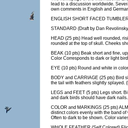
lead to a discussion worldwide. Sever
own comments in English and German
ENGLISH SHORT FACED TUMBLE
STANDARD (Draft by Dan Revolinsky
HEAD (25 pts) Head well rounded, risin
rounded at the top of skull. Cheeks sh
BEAK (10 pts) Beak short and fine, upp
Color Corresponds to dark or light bird
EYE (10 pts) Round and white in color.
BODY and CARRIAGE (25 pts) Bird shall
the tail with feathers slightly splayed
LEGS and FEET (5 pts) Legs short. Bird
and dark birds should have dark nails.
COLOR and MARKINGS (25 pts) ALMOND: 
distinct colors evenly with the band of
Often to dark to be shown. Color varies
WHOLE FEATHER (Self Colored) Flights 