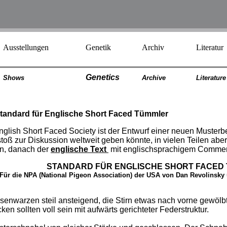
Ausstellungen
Genetik
Archiv
Literatur
Genetics
Shows
Archiv
e
Literatur
e
Standard für Englische Short Faced Tümmler
glish Short Faced Society ist der Entwurf einer neuen Musterb
toß zur Diskussion weltweit geben könnte, in vielen Teilen aber
n, danach der
englische Text
mit englischsprachigem Commen
STANDARD FÜR ENGLISCHE SHORT FACED
Für die NPA (National Pigeon Association) der USA von Dan Revolinsky
asenwarzen steil ansteigend, die Stirn etwas nach vorne gewölb
n sollten voll sein mit aufwärts gerichteter Federstruktur.