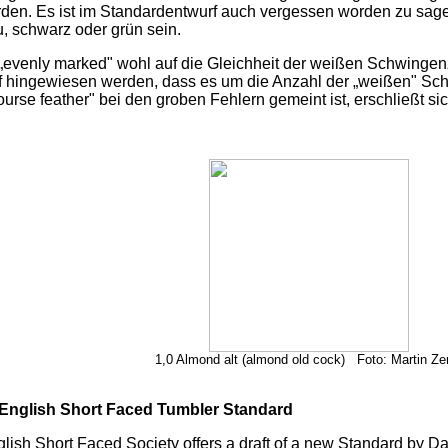
den. Es ist im Standardentwurf auch vergessen worden zu sagen
, schwarz oder grün sein.
„evenly marked" wohl auf die Gleichheit der weißen Schwingenza
auf hingewiesen werden, dass es um die Anzahl der „weißen" S
urse feather" bei den groben Fehlern gemeint ist, erschließt si
1,0 Almond alt (almond old cock) Foto: Martin Ze
 English Short Faced Tumbler Standard
lish Short Faced Society offers a draft of a new Standard by Da