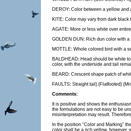
DEROY: Color between a yellow and a
KITE: Color may vary from dark black 
AGATE: More or less white over entire 
GOLDEN DUN: Rich dun color with a yel
MOTTLE: Whole colored bird with a ser
BALDHEAD: Head should be white to a 
color, with the underside and tail rema
BEARD: Crescent shape patch of white 
FAULTS: Straight tail) (Flatfooted) (M
Comments:
It is positive and shows the enthusias
the formulations are not easy to be un
misinterpretation may result. Therefor
In the position "Color and Marking" t
color shall be a rich yellow, however, 