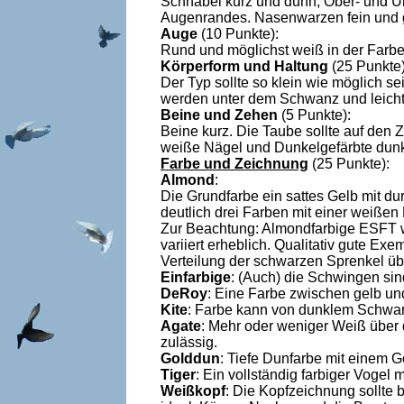
Schnabel kurz und dünn, Ober- und Un
Augenrandes. Nasenwarzen fein und gla
Auge
(10 Punkte):
Rund und möglichst weiß in der Farbe
Körperform
und Haltung
(25 Punkte)
Der Typ sollte so klein wie möglich 
werden unter dem Schwanz und leicht g
Beine und Zehen
(5 Punkte):
Beine kurz. Die Taube sollte auf den 
weiße Nägel und Dunkelgefärbte dun
Farbe und Zeichnung
(25 Punkte):
Almond
:
Die Grundfarbe ein sattes Gelb mit 
deutlich drei Farben mit einer weißen
Zur Beachtung: Almondfarbige ESFT w
variiert erheblich. Qualitativ gute E
Verteilung der schwarzen Sprenkel üb
Einfarbige
: (Auch) die Schwingen sin
DeRoy
: Eine Farbe zwischen gelb un
Kite
: Farbe kann von dunklem Schwarz
Agate
: Mehr oder weniger Weiß über
zulässig.
Golddun
: Tiefe Dunfarbe mit einem G
Tiger
: Ein vollständig farbiger Vogel
Weißkopf
: Die Kopfzeichnung sollte 