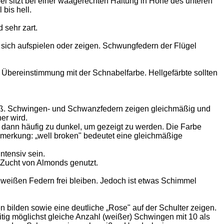
l sitzt bei einer waagerechten Haltung in Höhe des unteren
bis hell.
 sehr zart.
 sich aufspielen oder zeigen. Schwungfedern der Flügel
in Übereinstimmung mit der Schnabelfarbe. Hellgefärbte sollten
eiß. Schwingen- und Schwanzfedern zeigen gleichmäßig und
er wird.
dann häufig zu dunkel, um gezeigt zu werden. Die Farbe
[Anmerkung: „well broken" bedeutet eine gleichmäßige
ntensiv sein.
 Zucht von Almonds genutzt.
eißen Federn frei bleiben. Jedoch ist etwas Schimmel
n bilden sowie eine deutliche „Rose" auf der Schulter zeigen.
eitig möglichst gleiche Anzahl (weißer) Schwingen mit 10 als