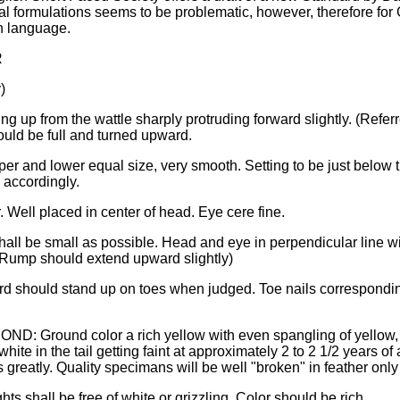
al formulations seems to be problematic, however, therefore f
 language.
R
)
g up from the wattle sharply protruding forward slightly. (Refer
ould be full and turned upward.
er and lower equal size, very smooth. Setting to be just below t
 accordingly.
 Well placed in center of head. Eye cere fine.
 be small as possible. Head and eye in perpendicular line with
. (Rump should extend upward slightly)
 should stand up on toes when judged. Toe nails corresponding w
Ground color a rich yellow with even spangling of yellow, bla
 white in the tail getting faint at approximately 2 to 2 1/2 years
 greatly. Quality specimans will be well "broken" in feather only i
shall be free of white or grizzling. Color should be rich.