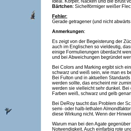
ideal. Körper, Nacken und die Brust
Bärtchen
: Sichelförmiger weißer Fl
Fehler
:
Gerade getragener (und nicht abwärts 
Anmerkungen
:
Es zeigt von der Begeisterung der Zü
auch im Englischen so vieldeutig, das
einige Formulierungen überdacht werd
und bei Abweichungen begründet wer
Bei Colors and Marking ergibt sich ei
schwarz und weiß sein, wie man es be
Bei Fulton und in aktuellen Standards
werden sollte, das erscheint mir zumi
werden sie vielleicht sehr dunkel. B
Farben weiß, schwarz und gelb genannt
Bei DeRoy taucht das Problem der Sc
semi- oder halb-lethalen Almondfaktor
diese Wirkung nicht. Wenn der Hinwe
Warum man bei den Agate gegenüber den
Notwendigkeit. Auch einfarbig rote un