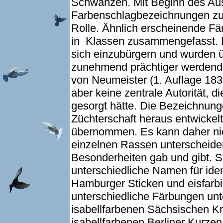
Schwänzen. Mit Beginn des Aus
Farbenschlagbezeichnungen zur
Rolle. Ähnlich erscheinende F
in Klassen zusammengefasst.
sich einzubürgern und wurden ü
zunehmend prächtiger werdend
von Neumeister (1. Auflage 183
aber keine zentrale Autorität, d
gesorgt hätte. Die Bezeichnung
Züchterschaft heraus entwickelt
übernommen. Es kann daher nic
einzelnen Rassen unterscheide
Besonderheiten gab und gibt. 
unterschiedliche Namen für iden
Hamburger Sticken und eisfarbi
unterschiedliche Färbungen unt
isabellfarbenen Sächsischen K
isabellfarbenen Berliner Kurzen.