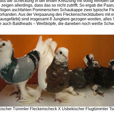
ss die Scheckung in der ersten Kreuzung mit völlig fremden far
ts zeigen allerdings, dass das so nicht zutrifft. So ergab die P
arbigen aschfahlen Pommerschen Schaukappe zwei typische Fle
 vorhanden. Aus der Verpaarung des Fleckenschecktäubers mit e
 ausgefärbt) sind insgesamt 8 Jungtiere gezogen worden, alles
ige auch Baldheads – Weißköpfe, die daneben noch weiße Sch
ischer Tümmler Fleckenscheck X Usbekischer Flugtümmler Ts