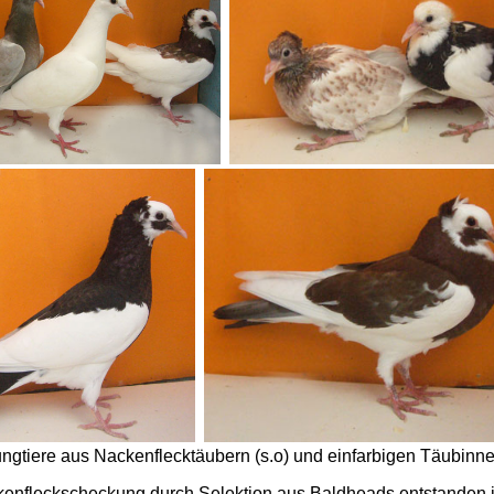
ngtiere aus Nackenflecktäubern (s.o) und einfarbigen Täubinn
kenfleckscheckung durch Selektion aus Baldheads entstanden 