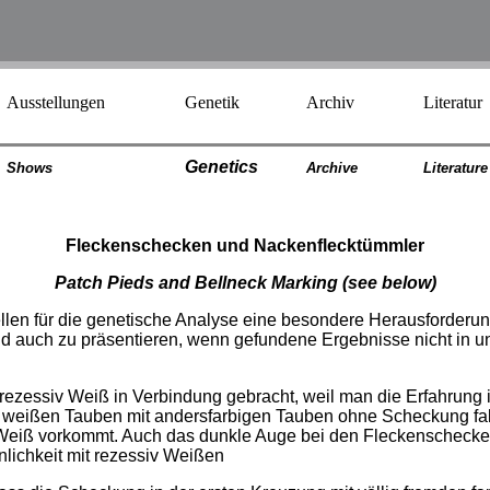
Ausstellungen
Genetik
Archiv
Literatur
Genetics
Shows
Archiv
e
Literatur
e
Fleckenschecken und Nackenflecktümmler
Patch Pieds and Bellneck Marking
(see below)
n für die genetische Analyse eine besondere Herausforderung d
d auch zu präsentieren, wenn gefundene Ergebnisse nicht in u
rezessiv Weiß in Verbindung gebracht, weil man die Erfahrung
v weißen Tauben mit andersfarbigen Tauben ohne Scheckung fa
 Weiß vorkommt. Auch das dunkle Auge bei den Fleckenscheck
nlichkeit mit rezessiv Weißen