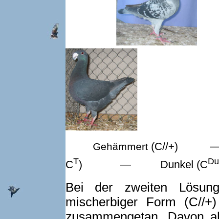
(C//+) ― 
Gehämmert
T
Du
C
) ― Dunkel (C
Bei der zweiten Lösun
mischerbiger Form (C//+)
zusammengetan. Davon ab