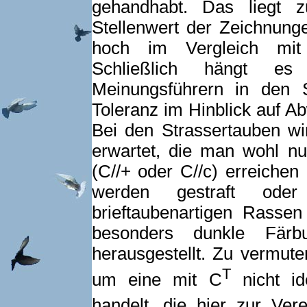
gehandhabt. Das liegt 
Stellenwert der Zeichnung
hoch im Vergleich mit
Schließlich hängt es
Meinungsführern in den 
Toleranz im Hinblick auf A
Bei den Strassertauben w
erwartet, die man wohl n
(C//+ oder C//c) erreiche
werden gestraft oder
brieftaubenartigen Rassen
besonders dunkle Färbu
herausgestellt. Zu vermute
T
um eine mit C
nicht id
handelt, die hier zur Ver