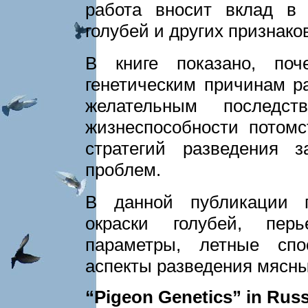
работа вносит вклад в 
голубей и других признаков
В книге показано, по
генетическим причинам р
желательным послед
жизнеспособности потомс
стра­тегий разведения 
проблем.
В данной публикации п
окраски голубей, пер
параметры, летные спо
аспекты разведения мясны
“Pigeon Genetics” in Rus