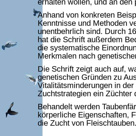
erhalten wollen, und an den 
Anhand von konkreten Beisp
Kenntnisse und Me­thoden ver
unentbehrlich sind. Durch 16
hat die Schrift außerdem Bed
die systematische Einordnu
Merkmalen nach genetische
Die Schrift zeigt auch auf, 
genetischen Gründen zu Ausf
Vitalitätsminderungen in de
Zuchtstrategien ein Züchter
Behandelt werden Taubenfär
körperliche Eigenschaf­ten, 
die Zucht von Fleischtauben