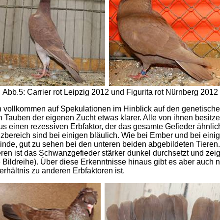
Abb.5: Carrier rot Leipzig 2012 und Figurita rot Nürnberg 2012
en vollkommen auf Spekulationen im Hinblick auf den genetisch
 Tauben der eigenen Zucht etwas klarer. Alle von ihnen besitz
us einen rezessiven Erbfaktor, der das gesamte Gefieder ähnlic
bereich sind bei einigen bläulich. Wie bei Ember und bei einig
nde, gut zu sehen bei den unteren beiden abgebildeten Tieren. 
ren ist das Schwanzgefieder stärker dunkel durchsetzt und zeig
ildreihe). Über diese Erkenntnisse hinaus gibt es aber auch n
hältnis zu anderen Erbfaktoren ist.