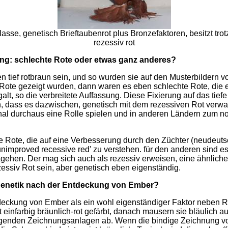
asse, genetisch Brieftaubenrot plus Bronzefaktoren, besitzt trot
rezessiv rot
ung: schlechte Rote oder etwas ganz anderes?
n tief rotbraun sein, und so wurden sie auf den Musterbildern
 Rote gezeigt wurden, dann waren es eben schlechte Rote, die
lt, so die verbreitete Auffassung. Diese Fixierung auf das tiefe
n, dass es dazwischen, genetisch mit dem rezessiven Rot verwa
onal durchaus eine Rolle spielen und in anderen Ländern zum n
te Rote, die auf eine Verbesserung durch den Züchter (neudeut
unimproved recessive red' zu verstehen. für den anderen sind es
kgehen. Der mag sich auch als rezessiv erweisen, eine ähnlich
zessiv Rot sein, aber genetisch eben eigenständig.
ngenetik nach der Entdeckung von Ember?
deckung von Ember als ein wohl eigenständiger Faktor neben Re
 einfarbig bräunlich-rot gefärbt, danach mausern sie bläulich a
genden Zeichnungsanlagen ab. Wenn die bindige Zeichnung vorl