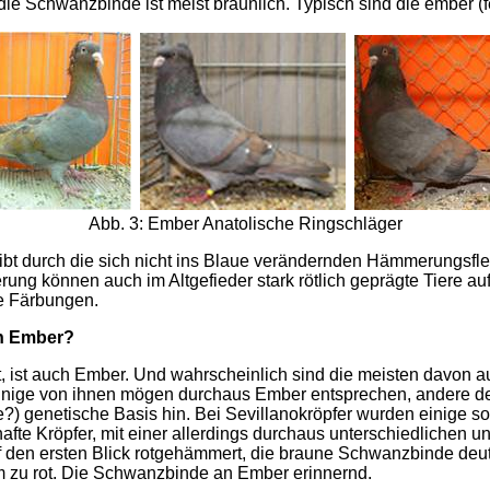
ie Schwanzbinde ist meist bräunlich. Typisch sind die ember 
Abb. 3: Ember Anatolische Ringschläger
t durch die sich nicht ins Blaue verändernden Hämmerungsflec
rung können auch im Altgefieder stark rötlich geprägte Tiere 
e Färbungen.
en Ember?
ist, ist auch Ember. Und wahrscheinlich sind die meisten davon 
Einige von ihnen mögen durchaus Ember entsprechen, andere d
?) genetische Basis hin. Bei Sevillanokröpfer wurden einige s
fte Kröpfer, mit einer allerdings durchaus unterschiedlichen und
f den ersten Blick rotgehämmert, die braune Schwanzbinde deut
m zu rot. Die Schwanzbinde an Ember erinnernd.