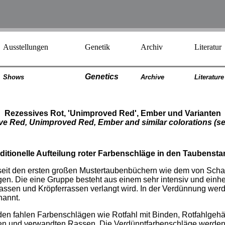
Ausstellungen
Genetik
Archiv
Literatur
Genetics
Shows
Archiv
e
Literatur
e
Rezessives Rot, 'Unimproved Red', Ember und Varianten
ve Red, Unimproved Red, Ember and similar colorations
(se
aditionelle Aufteilung roter Farbenschläge in den Taubenst
seit den ersten großen Mustertaubenbüchern wie dem von Scha
n. Die eine Gruppe besteht aus einem sehr intensiv und einhe
ssen und Kröpferrassen verlangt wird. In der Verdünnung werd
nannt.
den fahlen Farbenschlägen wie Rotfahl mit Binden, Rotfahlgeh
en und verwandten Rassen. Die Verdünntfarbenschläge werden 