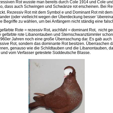
ssiven Rot wusste man bereits durch Cole 1914 und Cole und Ke
o, dass auch Schwingen und Schwänze rot erscheinen. Bei Rein
ckt. Rezessiv Rot mit dem Symbol e und Dominant Rot mit de
der (oder vielleicht wegen der Überdeckung besser 'übereinan
e Begriffe zu wählen, um bei Anfängern nicht ständig eine fals
gefärbte Rote = rezessiv Rot, aschfahl = dominant Rot, nicht gen
iv gefärbte rote Libanontauben und Sternschwanztümmler schon l
1960er Jahren noch eine große Überraschung dar. Es gab auch
essive Rot, sondern das dominante Rot besitzen. Überraschen da
 ihnen, genauso wie die Schildtauben und die Libanontauben, d
te und vom Verfasser getestete Süddeutsche Blasse.