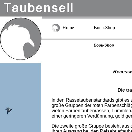
Home
Buch-Shop
Book-Shop
Recessi
Die tr
In den Rassetaubenstandards gibt es 
große Gruppen der roten Farbenschläge
vielen Farbentaubenrassen, Tümmlerra
einer geringeren Verdünnung, gold ge
Die zweite große Gruppe besteht aus 
ihren Ausgang bei den Reisebrieftaub