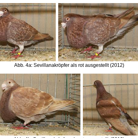
Abb. 4a: Sevillanakröpfer als rot ausgestellt (2012)