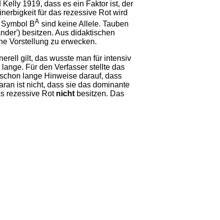
lly 1919, dass es ein Faktor ist, der
erbigkeit für das rezessive Rot wird
A
m Symbol B
sind keine Allele. Tauben
der') besitzen. Aus didaktischen
che Vorstellung zu erwecken.
erell gilt, das wusste man für intensiv
ange. Für den Verfasser stellte das
 schon lange Hinweise darauf, dass
ran ist nicht, dass sie das dominante
as rezessive Rot
nicht
besitzen. Das