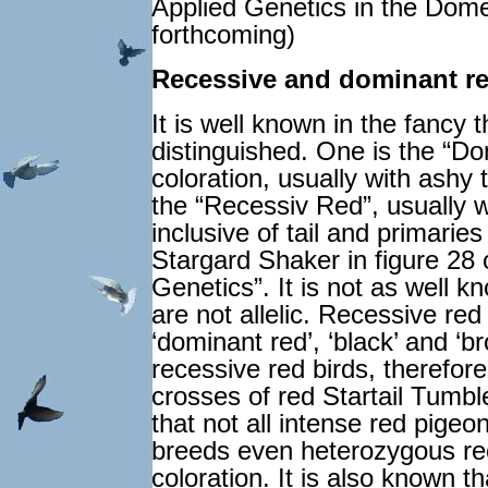
Applied Genetics in the Dom
forthcoming)
Recessive and dominant re
It is well known in the fancy t
distinguished. One is the “D
coloration, usually with ashy 
the “Recessiv Red”, usually w
inclusive of tail and primarie
Stargard Shaker in figure 28 
Genetics”. It is not as well 
are not allelic. Recessive re
‘dominant red’, ‘black’ and ‘
recessive red birds, therefor
crosses of red Startail Tum
that not all intense red pigeo
breeds even heterozygous rec
coloration. It is also known t